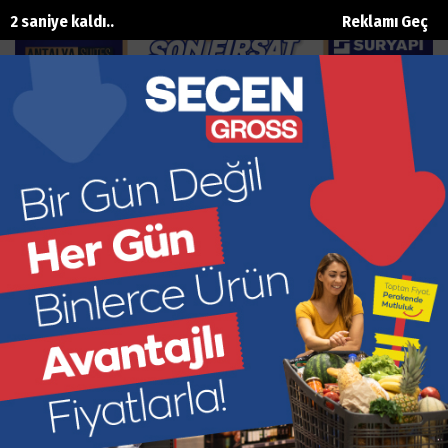
1 saniye kaldı..
Reklamı Geç
HER ŞEY DAHİL'DEN HERKES DAHİL'E
Ana Sayfa
Yazarlar
IŞIK TUNÇEL
27 Mayıs, 2026, Çarşamba 19:39
Dünyada turizm anlayışı hızla değişiyor. Tatil