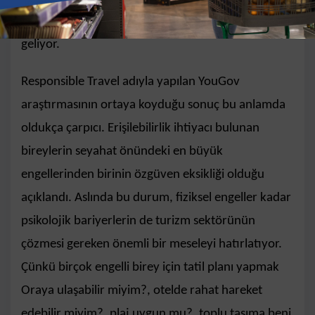
kavramında herkes için “ulaşabilmek” önemli hale
geliyor.
Responsible Travel adıyla yapılan YouGov
araştırmasının ortaya koyduğu sonuç bu anlamda
oldukça çarpıcı. Erişilebilirlik ihtiyacı bulunan
bireylerin seyahat önündeki en büyük
engellerinden birinin özgüven eksikliği olduğu
açıklandı. Aslında bu durum, fiziksel engeller kadar
psikolojik bariyerlerin de turizm sektörünün
çözmesi gereken önemli bir meseleyi hatırlatıyor.
Çünkü birçok engelli birey için tatil planı yapmak
Oraya ulaşabilir miyim?, otelde rahat hareket
edebilir miyim?, plaj uygun mu?, toplu taşıma beni