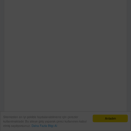
Sitemizden en iyi şekilde faydalanabilmeniz için çerezler
Anladım
kullanılmaktadır. Bu siteye giriş yaparak çerez kullanımını kabul
etmiş sayılıyorsunuz.
Daha Fazla Bilgi Al