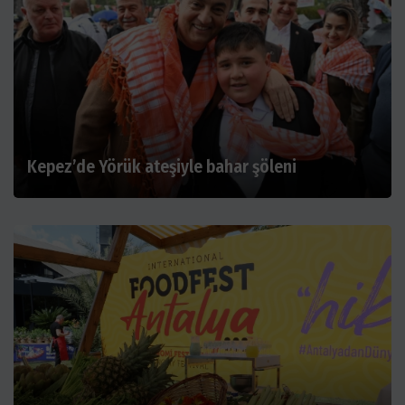
Kepez’de Yörük ateşiyle bahar şöleni