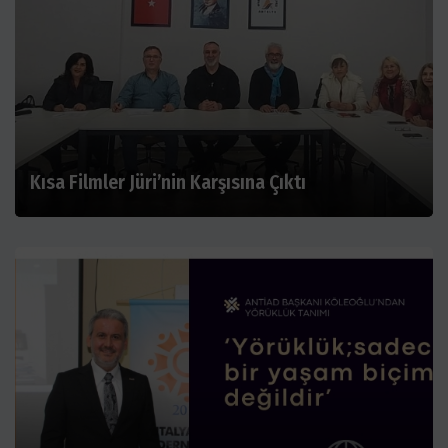
Kısa Filmler Jüri’nin Karşısına Çıktı