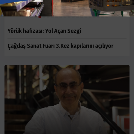
Mimarlar Demre’de eğitim gezisine katıldı
A
Yörük hafızası: Yol Açan Sezgi
Çağdaş Sanat Fuarı 3.Kez kapılarını açılıyor