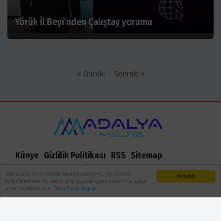
Yörük İl Beyi’nden Çalıştay yorumu
« Önceki
Sonraki »
Künye
Gizlilik Politikası
RSS
Sitemap
Sitene Ekle
Arşiv
İletişim
Sitemizden en iyi şekilde faydalanabilmeniz için çerezler
Anladım
kullanılmaktadır. Bu siteye giriş yaparak çerez kullanımını kabul
etmiş sayılıyorsunuz.
Daha Fazla Bilgi Al
Adalya Medya 2021