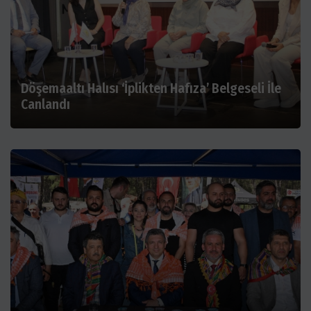
Döşemaaltı Halısı ‘İplikten Hafıza’ Belgeseli İle
Canlandı