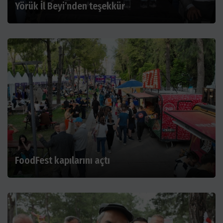
Yörük İl Beyi’nden teşekkür
FoodFest kapılarını açtı