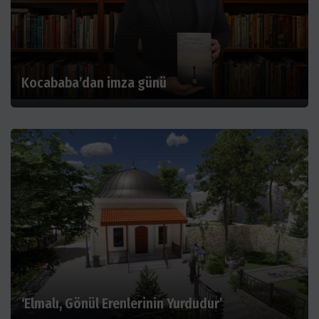
Kocababa’dan imza günü
‘Elmalı, Gönül Erenlerinin Yurdudur’