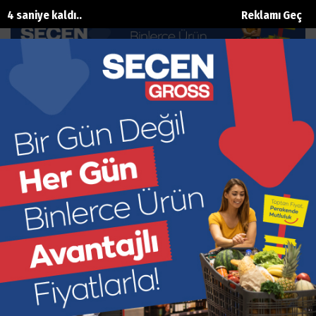
2 saniye kaldı..
Reklamı Geç
Çocuklar YÖREX’i çok sevdi
Ana Sayfa
Kültür Sanat