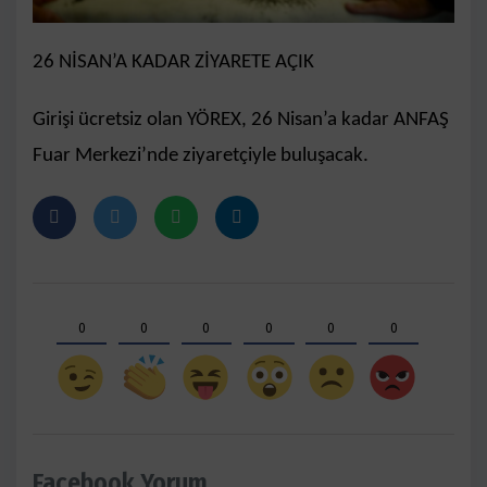
26 NİSAN’A KADAR ZİYARETE AÇIK
Girişi ücretsiz olan YÖREX, 26 Nisan’a kadar ANFAŞ
Fuar Merkezi’nde ziyaretçiyle buluşacak.
0
0
0
0
0
0
Facebook Yorum