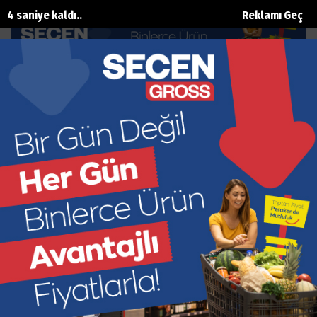
4 saniye kaldı..
Reklamı Geç
Gizlilik Politikası
Ana Sayfa
Gizlilik Politikası
ONEM HABER
, kişisel bilgilerinizin gizliliğine saygı
duyar. Bu web sitesi aracılığıyla bizimle paylaştığınız
bilgiler, Gizlilik Politikamız gereği izniniz olmaksızın
hiçbir kişi ya da kuruluşla paylaşılmaz. Bu web sitesini
ziyaret ederken, sizin bilginiz olmaksızın size ait hiçbir