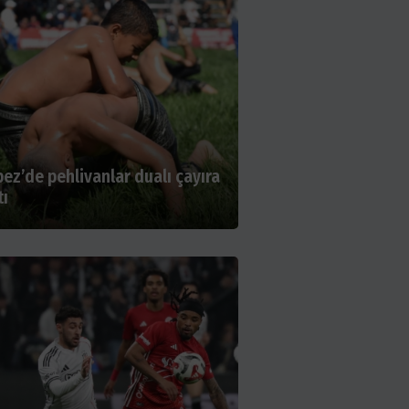
ez’de pehlivanlar dualı çayıra
tı