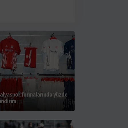
lyaspor’un kasası neden boş?
alyaspor formalarında yüzde
indirim