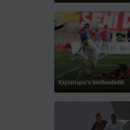
Kayserispor’u ümitlendirdik