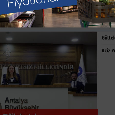
SPOR HABERLERİ
ANA SAYFA
SPOR
Gülte
Aziz Y