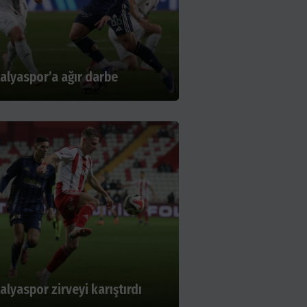
alyaspor’a ağır darbe
alyaspor zirveyi karıştırdı