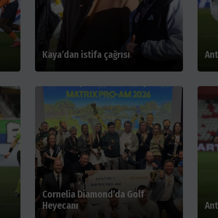
Kaya’dan istifa çağrısı
Ant
Cornelia Diamond’da Golf
Heyecanı
Ant