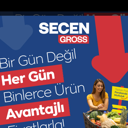
nketler
Nöbetçi Eczaneler
DOLAR
EURO
GR ALTIN
ÇEY
44.895
52.8913
6966.2
449
KONOMİ
KÜLTÜR SANAT
SAĞLIK
SPOR
SİYASET
M