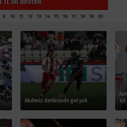
i Kol Bağlayacak
Anta
9
10
11
12
13
14
15
16
17
18
19
20
Ant
Akdeniz derbisinde gol yok
40 