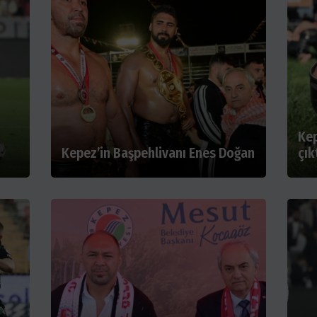
Kep
Kepez’in Başpehlivanı Enes Doğan
çık