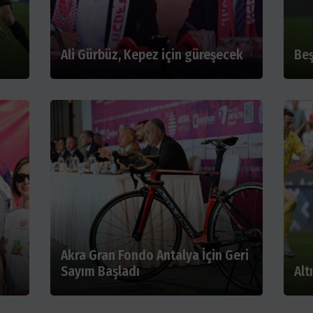
Ali Gürbüz, Kepez için güreşecek
Beş
Akra Gran Fondo Antalya İçin Geri
Sayım Başladı
Alt