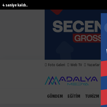
1 saniye kaldı..
Foto Galeri
Web TV
Yazarlar
A
GÜNDEM
EĞİTİM
TURİZM
E