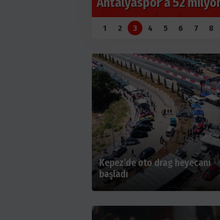
Feslikan’da 800 Güreşç
1
2
3
4
5
6
7
8
Kepez’de oto drag heyecanı
başladı