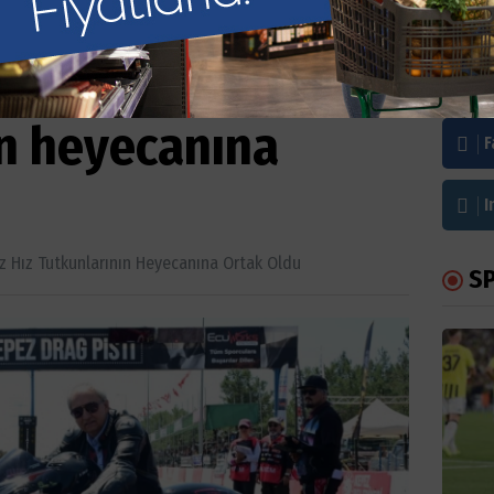
göz hız
Bi
ın heyecanına
F
I
 Hız Tutkunlarının Heyecanına Ortak Oldu
S