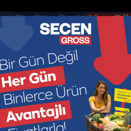
nketler
Nöbetçi Eczaneler
DOLAR
EURO
GR ALTIN
ÇEYR
47.7436
55.251
6660.5
449
KONOMİ
KÜLTÜR SANAT
SAĞLIK
SPOR
SİYASET
M