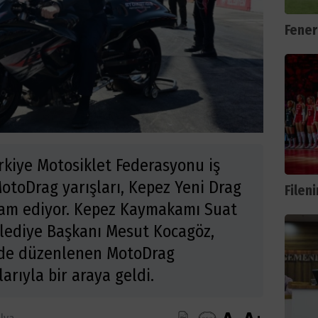
Fener
rkiye Motosiklet Federasyonu iş
otoDrag yarışları, Kepez Yeni Drag
Filen
vam ediyor. Kepez Kaymakamı Suat
lediye Başkanı Mesut Kocagöz,
’nde düzenlenen MotoDrag
arıyla bir araya geldi.