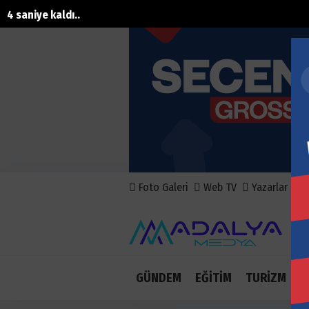
2 saniye kaldı..
Foto Galeri
Web TV
Yazarlar
A
GÜNDEM
EĞİTİM
TURİZM
E