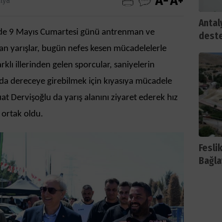
lya
Antal
inde 9 Mayıs Cumartesi günü antrenman ve
dest
yan yarışlar, bugün nefes kesen mücadelelerle
rklı illerinden gelen sporcular, saniyelerin
arda dereceye girebilmek için kıyasıya mücadele
at Dervişoğlu da yarış alanını ziyaret ederek hız
 ortak oldu.
Fesli
Bağla