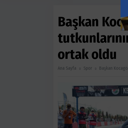
Başkan Koca
tutkunların
ortak oldu
Ana Sayfa
Spor
Başkan Kocagöz