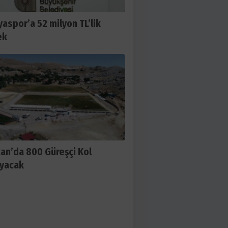
yaspor’a 52 milyon TL’lik
ek
kan’da 800 Güreşçi Kol
yacak