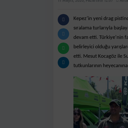
11 Mayıs, 2026, Pazartesi 12:07
Anta
Kepez’in yeni drag pist
sıralama turlarıyla başla
devam etti. Türkiye’nin fa
belirleyici olduğu yarışl
etti. Mesut Kocagöz ile Su
tutkunlarının heyecanına