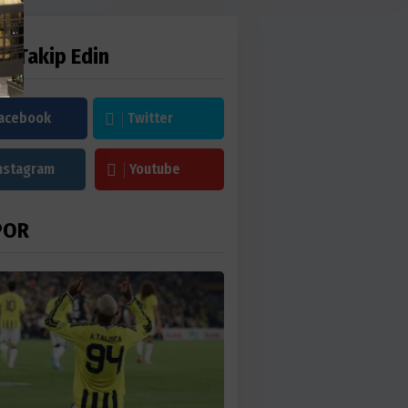
zi Takip Edin
acebook
Twitter
nstagram
Youtube
POR