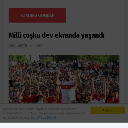
YORUMU GÖNDER
Milli coşku dev ekranda yaşandı
Ana Sayfa
Spor
Sitemizden en iyi şekilde faydalanabilmeniz için çerezler
Anladım
kullanılmaktadır. Bu siteye giriş yaparak çerez kullanımını kabul
etmiş sayılıyorsunuz.
Daha Fazla Bilgi Al