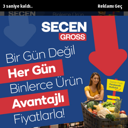
2 saniye kaldı..
Reklamı Geç
Avustralya duvarını aşamadık
Ana Sayfa
Spor