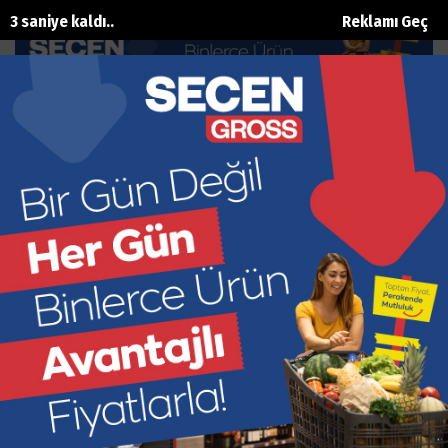
2 saniye kaldı..
Reklamı Geç
Ali Gürbüz, Kepez için güreşecek
Ana Sayfa
Spor