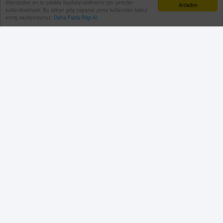
Sitemizden en iyi şekilde faydalanabilmeniz için çerezler
Anladım
kullanılmaktadır. Bu siteye giriş yaparak çerez kullanımını kabul
etmiş sayılıyorsunuz.
Daha Fazla Bilgi Al
0
0
0
0
0
0
Facebook Yorum
Yorum Yazın