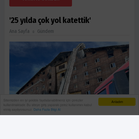
'25 yılda çok yol katettik'
Ana Sayfa
Gündem
Sitemizden en iyi şekilde faydalanabilmeniz için çerezler
Anladım
kullanılmaktadır. Bu siteye giriş yaparak çerez kullanımını kabul
etmiş sayılıyorsunuz.
Daha Fazla Bilgi Al
Bolu Kartalkaya’da yaşanan ve 78 kişinin ölümüne
sebep olan otel yangını sonrası ülkede bir hassasiyet
oluştuğunu belirten MMO Antalya Şube Başkanı