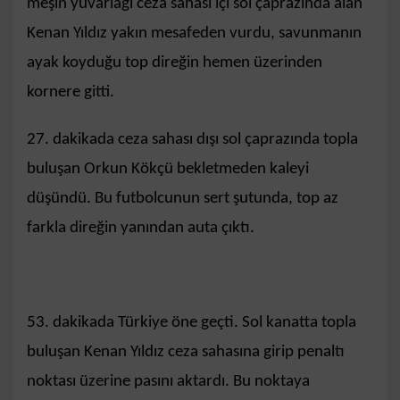
meşin yuvarlağı ceza sahası içi sol çaprazında alan
Kenan Yıldız yakın mesafeden vurdu, savunmanın
ayak koyduğu top direğin hemen üzerinden
kornere gitti.
27. dakikada ceza sahası dışı sol çaprazında topla
buluşan Orkun Kökçü bekletmeden kaleyi
düşündü. Bu futbolcunun sert şutunda, top az
farkla direğin yanından auta çıktı.
53. dakikada Türkiye öne geçti. Sol kanatta topla
buluşan Kenan Yıldız ceza sahasına girip penaltı
noktası üzerine pasını aktardı. Bu noktaya