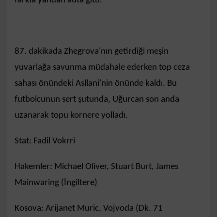
farkla yandan auta gitti.
87. dakikada Zhegrova'nın getirdiği meşin
yuvarlağa savunma müdahale ederken top ceza
sahası önündeki Asllani'nin önünde kaldı. Bu
futbolcunun sert şutunda, Uğurcan son anda
uzanarak topu kornere yolladı.
Stat: Fadil Vokrri
Hakemler: Michael Oliver, Stuart Burt, James
Mainwaring (İngiltere)
Kosova: Arijanet Muric, Vojvoda (Dk. 71