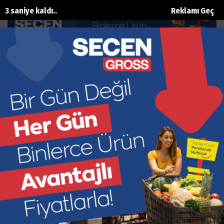
2 saniye kaldı..
Reklamı Geç
Hasret sona erdi
Ana Sayfa
Spor