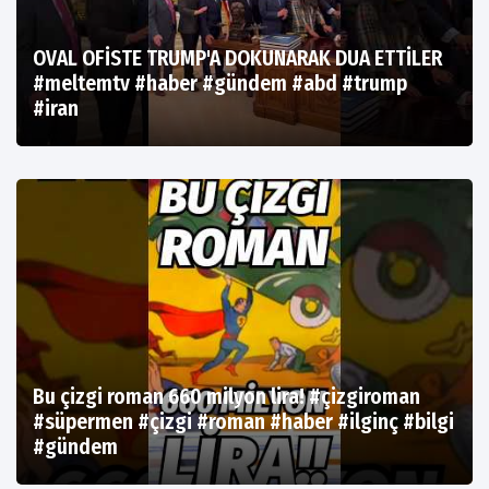
OVAL OFİSTE TRUMP'A DOKUNARAK DUA ETTİLER
#meltemtv #haber #gündem #abd #trump
#iran
Bu çizgi roman 660 milyon lira! #çizgiroman
#süpermen #çizgi #roman #haber #ilginç #bilgi
#gündem