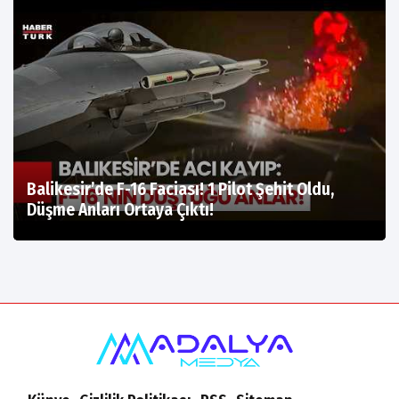
Balikesir’de F-16 Faciası! 1 Pilot Şehit Oldu,
Düşme Anları Ortaya Çıktı!