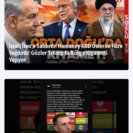
İsrail İran'a Saldırdı! Hamaney ABD Üslerini Füze
Yağdırdı! Gözler Trump'ta Bölge Kıyameti
Yaşıyor