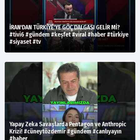
İRAN'DAN TÜRKİYE'YE GÖÇ DALGASI GELİR Mİ?
#tivi6 #gündem #keșfet #viral #haber #türkiye
#siyaset #tv
Yapay Zeka Savaşlarda Pentagon ve Anthropic
Krizi! #cüneytözdemir #gündem #canlıyayın
#haber