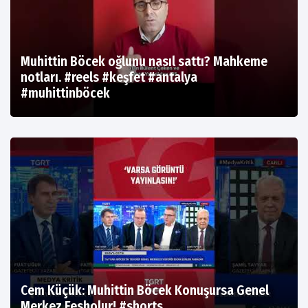
Muhittin Böcek oğlunu nasıl sattı? Mahkeme
notları. #reels #keşfet #antalya
#muhittinböcek
Cem Küçük: Muhittin Böcek Konuşursa Genel
Merkez Fesholur! #shorts