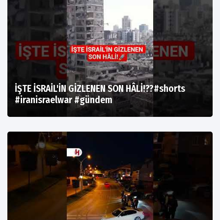
İŞTE İSRAİL'İN GİZLENEN SON HÂLİ!??#shorts
#iranisraelwar #gündem