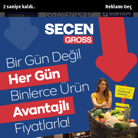
1 saniye kaldı..
Reklamı Geç
TTB için geri sayım başladı
Ana Sayfa
Turizm