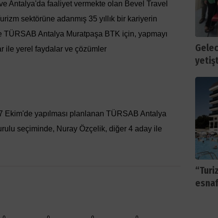
e Antalya'da faaliyet vermekte olan Bevel Travel
rizm sektörüne adanmış 35 yıllık bir kariyerin
ile TÜRSAB Antalya Muratpaşa BTK için, yapmayı
Gelec
 ile yerel faydalar ve çözümler
yetiş
7 Ekim'de yapılması planlanan TÜRSAB Antalya
ulu seçiminde, Nuray Özçelik, diğer 4 aday ile
“Turi
esnaf
0
0
0
0