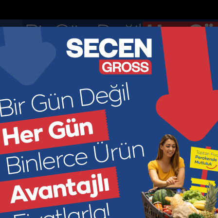
nketler
Nöbetçi Eczaneler
DOLAR
EURO
GR ALTIN
ÇEY
44.895
52.8913
6966.2
449
KONOMİ
KÜLTÜR SANAT
SAĞLIK
SPOR
SİYASET
M