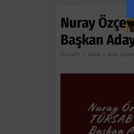
Nuray Özçel
Başkan Aday
Ana Sayfa
Turizm
Nuray Özçeli