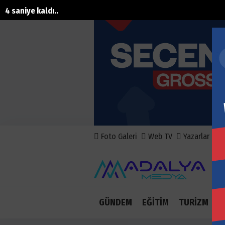
3 saniye kaldı..
Foto Galeri
Web TV
Yazarlar
A
GÜNDEM
EĞİTİM
TURİZM
E