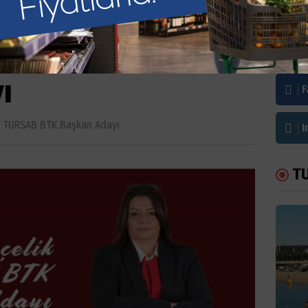
ik TÜRSAB BTK
Bi
ı
F
k TÜRSAB BTK Başkan Adayı
I
T