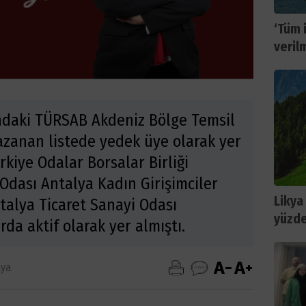
‘Tüm 
verilm
ındaki TÜRSAB Akdeniz Bölge Temsil
azanan listede yedek üye olarak yer
rkiye Odalar Borsalar Birliği
Odası Antalya Kadın Girişimciler
Likya
talya Ticaret Sanayi Odası
yüzde
da aktif olarak yer almıştı.
lya