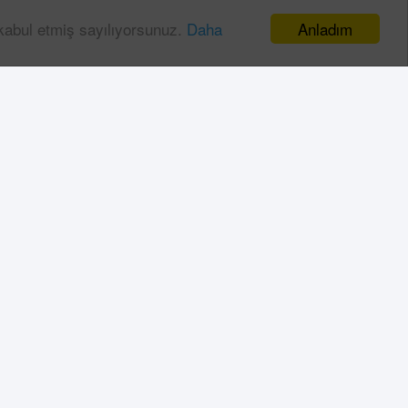
Anladım
 kabul etmiş sayılıyorsunuz.
Daha