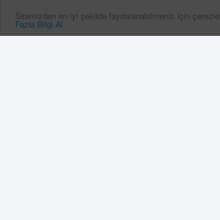
Sitemizden en iyi şekilde faydalanabilmeniz için çerezle
Fazla Bilgi Al
Kepez Belediyesi ve hay
yeni Aile Sağlığı Merke
Belediye Başkanı Mesut 
alanda yapılan bu katkı
geleceğimizi de güvence
olsun” dedi.