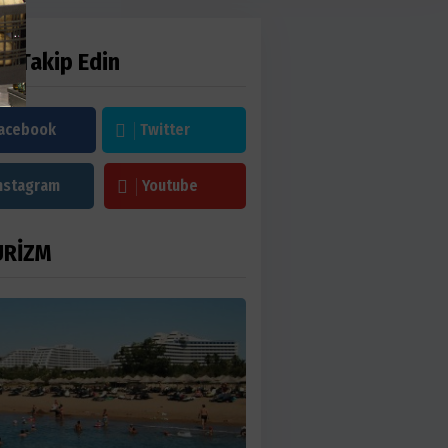
zi Takip Edin
acebook
Twitter
nstagram
Youtube
URİZM