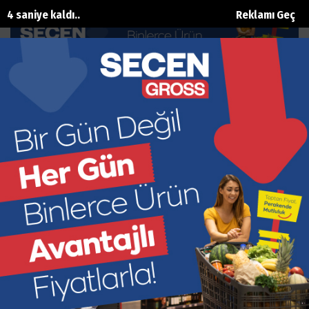
3 saniye kaldı..
Reklamı Geç
Ders saati yetersizliği özel çocukları
olumsuz etkiliyor
Ana Sayfa
Eğitim