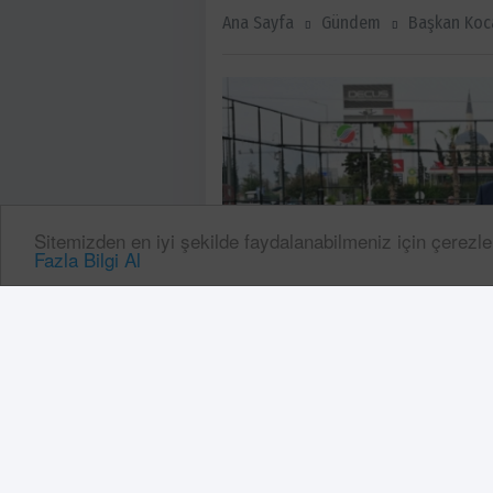
Ana Sayfa
Gündem
Başkan Koca
Sitemizden en iyi şekilde faydalanabilmeniz için çerezle
Fazla Bilgi Al