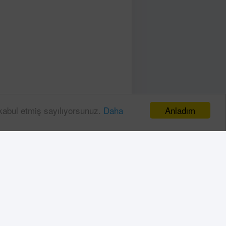
Anladım
 kabul etmiş sayılıyorsunuz.
Daha