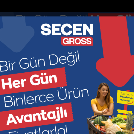
nketler
Nöbetçi Eczaneler
DOLAR
EURO
GR ALTIN
ÇEY
44.895
52.8913
6966.2
449
KONOMİ
KÜLTÜR SANAT
SAĞLIK
SPOR
SİYASET
M