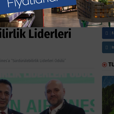
lines’a
Bi
irlik Liderleri
F
I
ines’a “Sürdürülebilirlik Liderleri Ödülü”
T