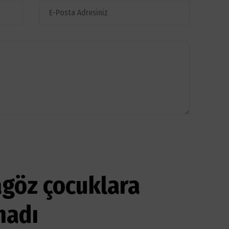
göz çocuklara
madı