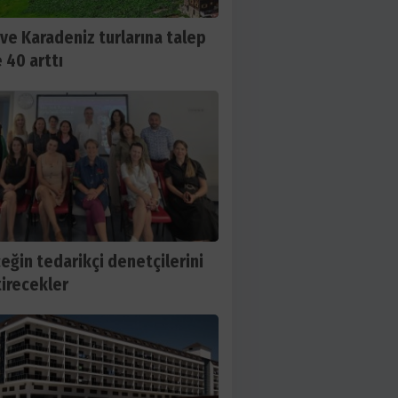
 ve Karadeniz turlarına talep
 40 arttı
eğin tedarikçi denetçilerini
tirecekler