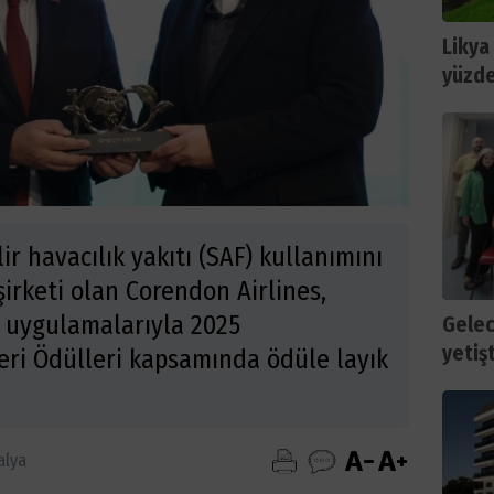
Likya
yüzde
ir havacılık yakıtı (SAF) kullanımını
şirketi olan Corendon Airlines,
k uygulamalarıyla 2025
Gelec
yetiş
leri Ödülleri kapsamında ödüle layık
alya