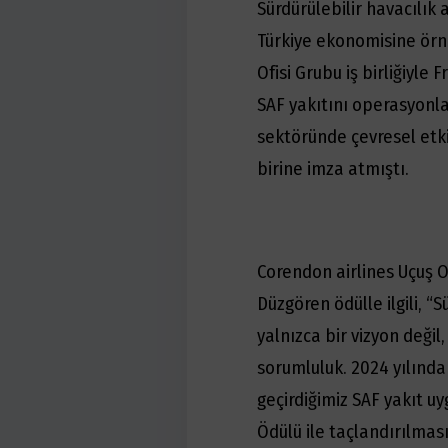
Sürdürülebilir havacılık
Türkiye ekonomisine örne
Ofisi Grubu iş birliğiyl
SAF yakıtını operasyonla
sektöründe çevresel etk
birine imza atmıştı.
Corendon airlines Uçuş
Düzgören ödülle ilgili, “S
yalnızca bir vizyon deği
sorumluluk. 2024 yılınd
geçirdiğimiz SAF yakıt uy
Ödülü ile taçlandırılması