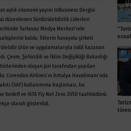
n aylık ekonomi yayını InBusiness Dergisi
sü düzenlenen Sürdürülebilirlik Liderleri
 tarihinde Turkuvaz Medya Merkezi’nde
“Turi
esnaf
sahiplerini buldu. İlklerin havayolu şirketi
rülebilir ürün ve uygulamalarıyla ödül kazanan
ı. Çevre, Şehircilik ve İklim Değişikliği Bakanlığı
itörlerinden oluşan jüri tarafından yapılan
; Corendon Airlines’ın Antalya Havalimanı’nda
yakıtı (SAF) kullanımına başlaması, bu
e hedefi ve IATA Fly Net Zero 2050 taahhüdünü
Turiz
kçe olarak gösterildi.
tören