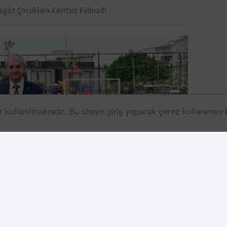
göz Çocuklara Kayıtsız Kalmadı
r kullanılmaktadır. Bu siteye giriş yaparak çerez kullanımını