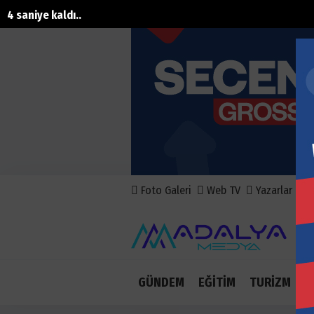
3 saniye kaldı..
Foto Galeri
Web TV
Yazarlar
A
GÜNDEM
EĞİTİM
TURİZM
E