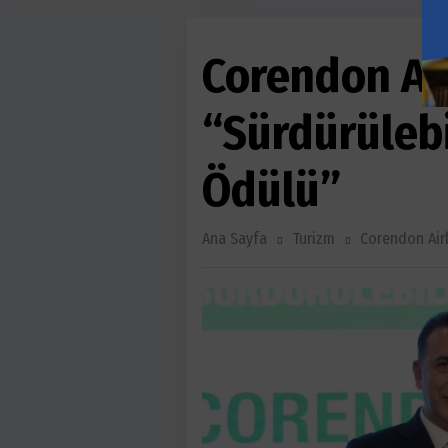
Corendon Air
“Sürdürülebil
Ödülü”
Ana Sayfa
Turizm
Corendon Airl