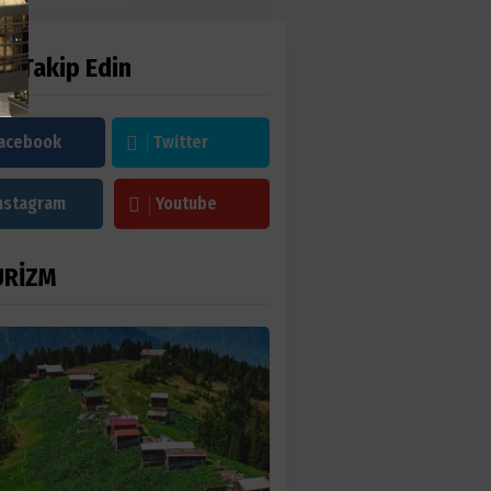
zi Takip Edin
acebook
Twitter
nstagram
Youtube
URİZM