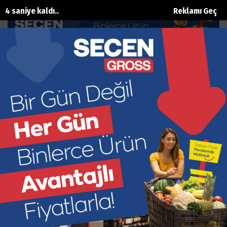
3 saniye kaldı..
Reklamı Geç
KAPUTAŞ PLAJI
Ana Sayfa
Foto Galeri
KAPUTAŞ PLAJI
Bu galeride resim bulunamadı!