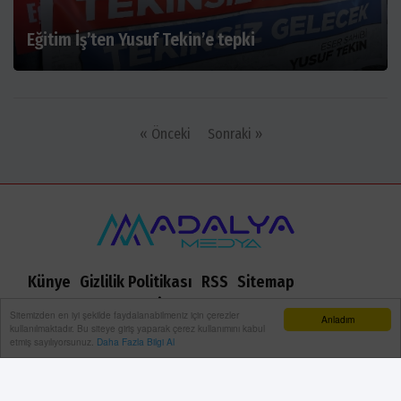
Eğitim İş’ten Yusuf Tekin’e tepki
« Önceki
Sonraki »
Künye
Gizlilik Politikası
RSS
Sitemap
Sitene Ekle
Arşiv
İletişim
Sitemizden en iyi şekilde faydalanabilmeniz için çerezler
Anladım
kullanılmaktadır. Bu siteye giriş yaparak çerez kullanımını kabul
etmiş sayılıyorsunuz.
Daha Fazla Bilgi Al
Adalya Medya 2021