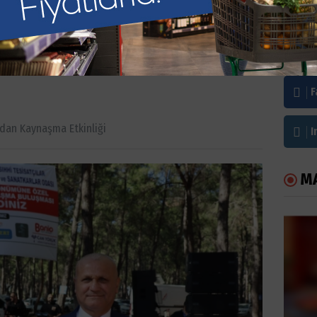
rdan Kaynaşma
Bi
F
rdan Kaynaşma Etkinliği
I
M