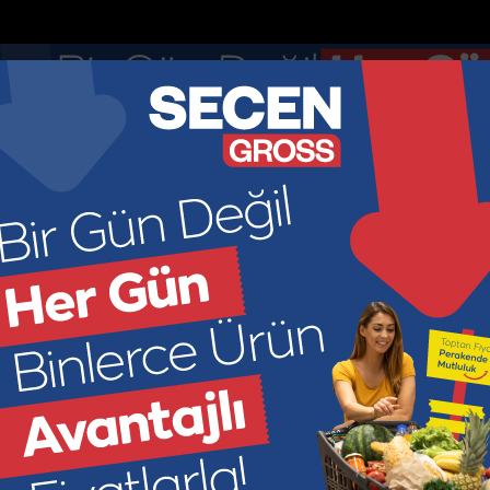
nketler
Nöbetçi Eczaneler
DOLAR
EURO
GR ALTIN
ÇEYR
47.7436
55.251
6660.5
449
KONOMİ
KÜLTÜR SANAT
SAĞLIK
SPOR
SİYASET
M