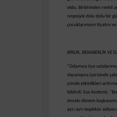
oldu. Birbirinden renkli 
neşesiyle dolu dolu bir g
çocuklarımızın tiyatro v
BİRLİK, BERABERLİK VE
"Odamıza üye ustalarımızın
dayanışma içerisinde çal
yönde etkinlikleri artırma
bildirdi. Ese Aydemir, "B
önceki dönem başkanımız
ayrı ayrı teşekkür ediy