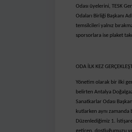
Odası üyelerini, TESK Gen
Odaları Birliği Başkanı Ad
temsilcileri yalnız bırak
sporsorlara ise plaket tak
ODA İLK KEZ GERÇEKLEŞ
Yönetim olarak bir ilki g
belirten Antalya Doğalgaz 
Sanatkarlar Odası Başka
kutlarken aynı zamanda bi
Düzenlediğimiz 1. İstişar
getiren, dostluğumuzu ve