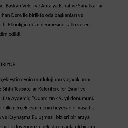
el Başkan Vekili ve Antalya Esnaf ve Sanatkarlar
lıhan Dere ile birlikte oda başkanları ve
madı. Etkinliğin düzenlenmesine katkı veren
dim edildi.
TİRİYOR
erçekleştirmenin mutluluğunu yaşadıklarını
Sıhhi Tesisatçılar Kaloriferciler Esnaf ve
nı Ese Aydemir, "Odamızın 49. yıl dönümünü
r ilki gerçekleştirmenin heyecanını yaşadık.
e ve Kaynaşma Buluşması, bizleri bir araya
 birlik duygumuzu pekiştiren anlamlı bir gün