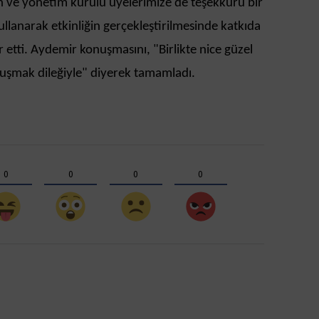
 ve yönetim kurulu üyelerimize de teşekkürü bir
kullanarak etkinliğin gerçekleştirilmesinde katkıda
etti. Aydemir konuşmasını, "Birlikte nice güzel
uluşmak dileğiyle" diyerek tamamladı.
0
0
0
0