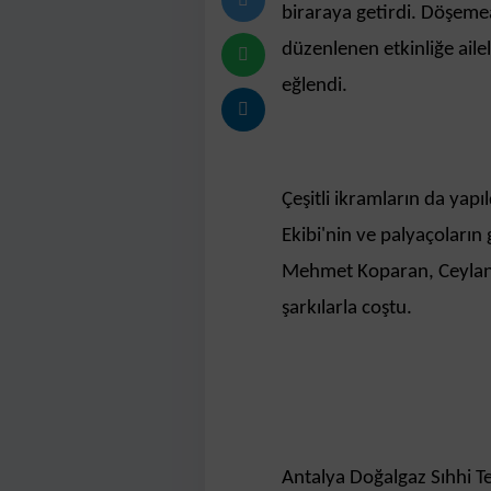
biraraya getirdi. Döşeme
düzenlenen etkinliğe ailel
eğlendi.
Çeşitli ikramların da yapı
Ekibi'nin ve palyaçoların g
Mehmet Koparan, Ceylani
şarkılarla coştu.
Antalya Doğalgaz Sıhhi Tes