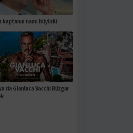
 kaptanın namı büyüdü
ya'da Gianluca Vacchi Rüzgar
ek