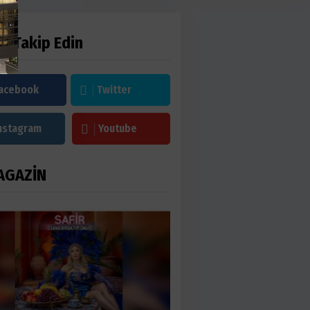
zi Takip Edin
acebook
Twitter
nstagram
Youtube
AGAZİN