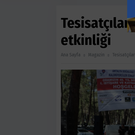
Tesisatçıla
etkinliği
Ana Sayfa
Magazin
Tesisatçıla