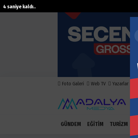
3 saniye kaldı..
Foto Galeri
Web TV
Yazarlar
A
GÜNDEM
EĞİTİM
TURİZM
E