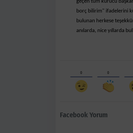
geçen tüm kurucu başkan
borç bilirim" ifadelerini 
bulunan herkese teşekkür 
anılarda, nice yıllarda b
0
0
Facebook Yorum