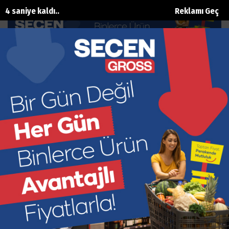
3 saniye kaldı..
Reklamı Geç
Tekirdağ’da İki Polis Şehit düştü
Ana Sayfa
Gündem