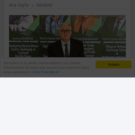
Ana Sayfa
Gündem
Sitemizden en iyi şekilde faydalanabilmeniz için çerezler
Anladım
kullanılmaktadır. Bu siteye giriş yaparak çerez kullanımını kabul
etmiş sayılıyorsunuz.
Daha Fazla Bilgi Al
Antalya Natürel Sızma Zeytinyağı Kalite Yarışması
kapsamında düzenlenen çalıştayda konuşan Antalya
Ticaret Borsası Başkan Vekili Halil Bülbül,
Zeytinyağının sadece bir gıda ürünü olmadığını
vurgularken, “Zeytinyağı sağlıktır, kültürdür, çevredir
hem gelenek ve hem de gelecektir” dedi.