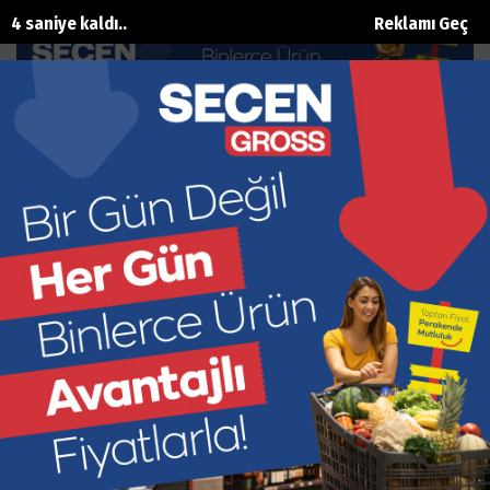
3 saniye kaldı..
Reklamı Geç
Salı Grubu’ndan 2 milyonluk bağış
Ana Sayfa
Eğitim