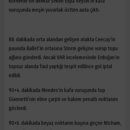
kornerde ön direkte seken topa Veysel’in kafa
vuruşunda meşin yuvarlak üstten auta çıktı.
88. dakikada orta alandan gelişen atakta Ceecay’in
pasında Ballet’in ortasına Storm gelişine vurup topu
ağlara gönderdi. Ancak VAR incelemesinde Erdoğan’ın
topsuz alanda faul yaptığı tespit edilince gol iptal
edildi.
90+4. dakikada Mendes’in kafa vuruşunda top
Giannetti’nin eline çarptı ve hakem penaltı noktasını
gösterdi.
90+6. dakikada beyaz noktanın başına geçen Ntcham,