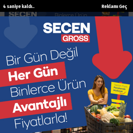
3 saniye kaldı..
Reklamı Geç
Resim Sergisi Sanatseverlerle
Buluştu
Ana Sayfa
Kültür Sanat