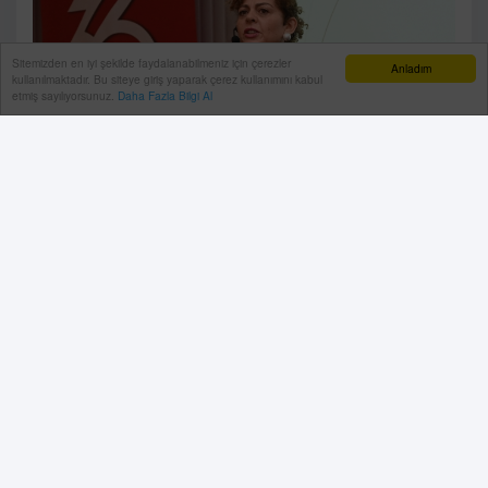
Sitemizden en iyi şekilde faydalanabilmeniz için çerezler
Anladım
kullanılmaktadır. Bu siteye giriş yaparak çerez kullanımını kabul
etmiş sayılıyorsunuz.
Daha Fazla Bilgi Al
Antalya Sanayici ve İş İnsanları Derneği (ANSİAD) 3.
Olağan Toplantısı, “İş Astrolojisi: Gökyüzü İşlerimize
Nasıl Destek Olabilir?” başlığıyla, BKZ Yönetim
Danışmanlığı A.Ş. Sahibi, İş Astrolojisi Uzmanı ve İnsan
Kaynakları Danışmanı Binnur Zaimler’in katılımıyla 10
Şubat 2026 Salı günü Akra Hotels’de gerçekleştirildi.
11 Şubat, 2026, Çarşamba 15:53
Antalya