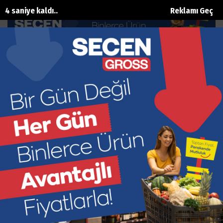
3 saniye kaldı..
Reklamı Geç
Öncelik ‘Kazanç’ Değil ‘Güvenlik’
Olmalı
Ana Sayfa
Gündem