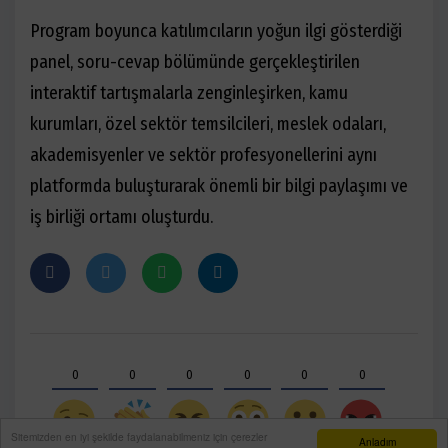
Program boyunca katılımcıların yoğun ilgi gösterdiği
panel, soru-cevap bölümünde gerçekleştirilen
interaktif tartışmalarla zenginleşirken, kamu
kurumları, özel sektör temsilcileri, meslek odaları,
akademisyenler ve sektör profesyonellerini aynı
platformda buluşturarak önemli bir bilgi paylaşımı ve
iş birliği ortamı oluşturdu.
0
0
0
0
0
0
Sitemizden en iyi şekilde faydalanabilmeniz için çerezler
Anladım