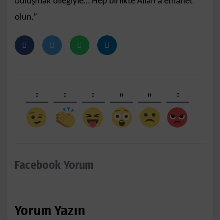
buluşmak dileğiyle… Hep birlikte Allah’a emanet
olun.”
0
0
0
0
0
0
Facebook Yorum
Yorum Yazın