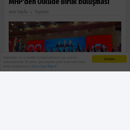
MHP'den Ülküde Birlik buluşması
Ana Sayfa
Siyaset
Sitemizden en iyi şekilde faydalanabilmeniz için çerezler
Anladım
kullanılmaktadır. Bu siteye giriş yaparak çerez kullanımını kabul
etmiş sayılıyorsunuz.
Daha Fazla Bilgi Al
Milliyetçi Hareket Partisi (MHP) Antalya İl Başkanlığı
tarafından Kepez Mimar Sinan Kongre Merkezi’nde
“Ülküde Birlik Gönül Seferberliği Buluşması’ programı
gerçekleştirildi.
29 Aralık, 2025, Pazartesi 13:02
Antalya