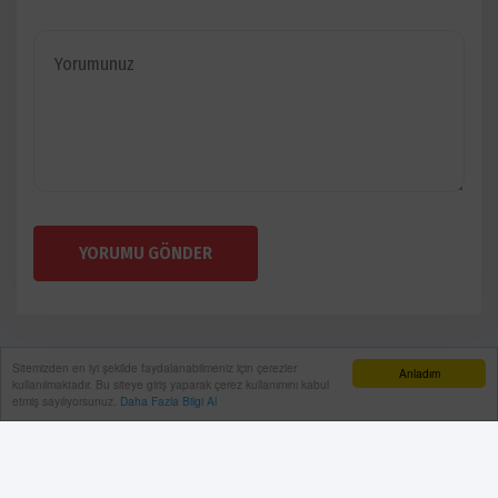
YORUMU GÖNDER
Sitemizden en iyi şekilde faydalanabilmeniz için çerezler
Anladım
kullanılmaktadır. Bu siteye giriş yaparak çerez kullanımını kabul
etmiş sayılıyorsunuz.
Daha Fazla Bilgi Al
Künye
Gizlilik Politikası
RSS
Sitemap