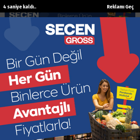
3 saniye kaldı..
Reklamı Geç
Mimar Sinan Akademi’de müzik,
Kepez’de kuşakları buluşturuyor
Ana Sayfa
Kültür Sanat