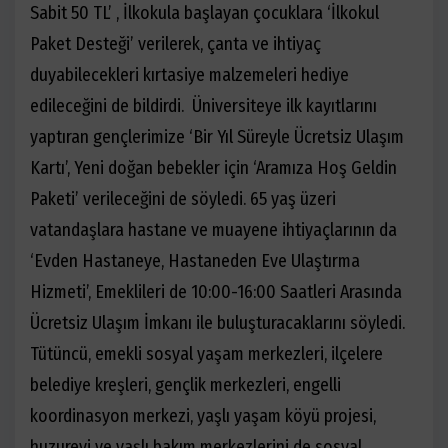
Sabit 50 TL’ , İlkokula başlayan çocuklara ‘İlkokul
Paket Desteği’ verilerek, çanta ve ihtiyaç
duyabilecekleri kırtasiye malzemeleri hediye
edileceğini de bildirdi. Üniversiteye ilk kayıtlarını
yaptıran gençlerimize ‘Bir Yıl Süreyle Ücretsiz Ulaşım
Kartı’, Yeni doğan bebekler için ‘Aramıza Hoş Geldin
Paketi’ verileceğini de söyledi. 65 yaş üzeri
vatandaşlara hastane ve muayene ihtiyaçlarının da
‘Evden Hastaneye, Hastaneden Eve Ulaştırma
Hizmeti’, Emeklileri de 10:00-16:00 Saatleri Arasında
Ücretsiz Ulaşım İmkanı ile buluşturacaklarını söyledi.
Tütüncü, emekli sosyal yaşam merkezleri, ilçelere
belediye kreşleri, gençlik merkezleri, engelli
koordinasyon merkezi, yaşlı yaşam köyü projesi,
huzurevi ve yaşlı bakım merkezlerini de sosyal