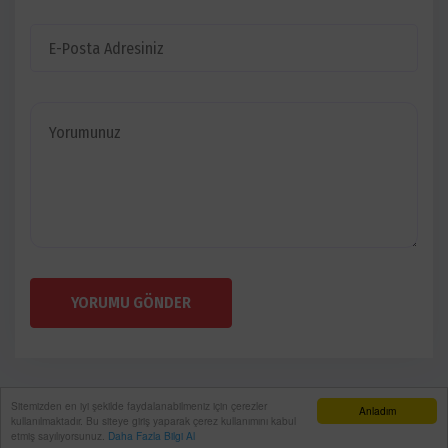
YORUMU GÖNDER
Sitemizden en iyi şekilde faydalanabilmeniz için çerezler
Anladım
kullanılmaktadır. Bu siteye giriş yaparak çerez kullanımını kabul
etmiş sayılıyorsunuz.
Daha Fazla Bilgi Al