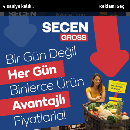
3 saniye kaldı..
Reklamı Geç
Kripto para rekor seviyede
Ana Sayfa
Dünya