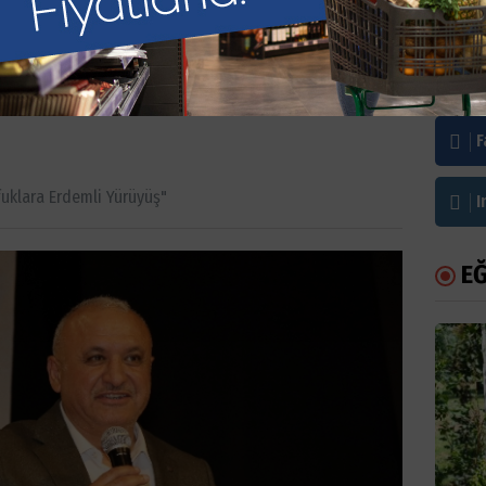
Ufuklara Erdemli
Bi
F
uklara Erdemli Yürüyüş"
I
EĞ