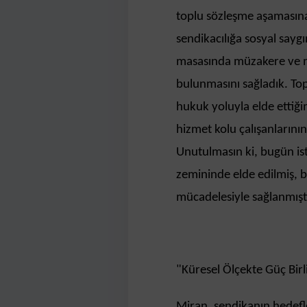
toplu sözleşme aşamasın
sendikacılığa sosyal saygı
masasında müzakere ve 
bulunmasını sağladık. To
hukuk yoluyla elde ettiği
hizmet kolu çalışanlarının 
Unutulmasın ki, bugün is
zemininde elde edilmiş, b
mücadelesiyle sağlanmıştı
​"Küresel Ölçekte Güç Birl
Miran, sendikanın hedefler