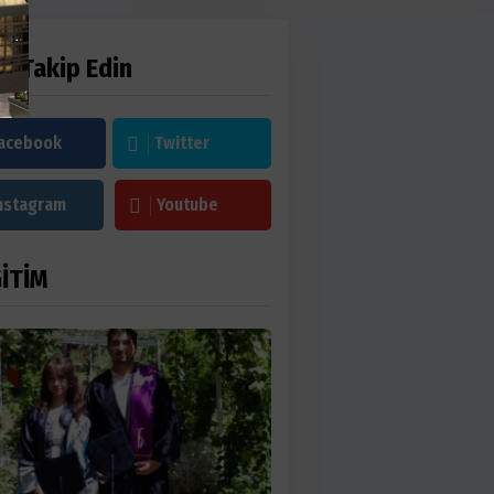
zi Takip Edin
acebook
Twitter
nstagram
Youtube
İTİM