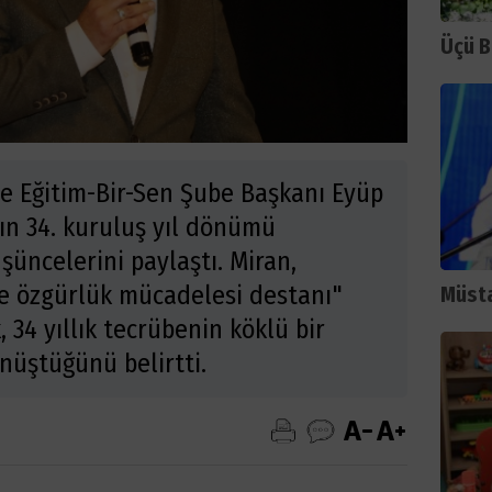
Üçü B
e Eğitim-Bir-Sen Şube Başkanı Eyüp
ın 34. kuruluş yıl dönümü
şüncelerini paylaştı. Miran,
e özgürlük mücadelesi destanı"
Müsta
34 yıllık tecrübenin köklü bir
üştüğünü belirtti.