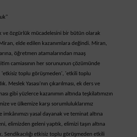
duk"
ük ve özgürlük mücadelesini bir bütün olarak
Miran, elde edilen kazanımlara değindi. Miran,
larına, öğretmen atamalarından maaş
 eğitim camiasının her sorununun çözümünde
 'etkisiz toplu görüşmeden', 'etkili toplu
ık. Meslek Yasası'nın çıkarılması, ek ders ve
ması gibi yüzlerce kazanımın altında teşkilatımızın
emize ve ülkemize karşı sorumluluklarımız
ve imkânımızı yasal dayanak ve teminat altına
i, elimizden geleni yaptık, elimizi taşın altına
Sendikacılığı etkisiz toplu görüşmeden etkili