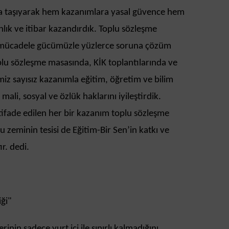
a taşıyarak hem kazanımlara yasal güvence hem
nlık ve itibar kazandırdık. Toplu sözleşme
mücadele gücümüzle yüzlerce soruna çözüm
plu sözleşme masasında, KİK toplantılarında ve
miz sayısız kazanımla eğitim, öğretim ve bilim
mali, sosyal ve özlük haklarını iyileştirdik.
tifade edilen her bir kazanım toplu sözleşme
u zeminin tesisi de Eğitim-Bir Sen’in katkı ve
r. dedi.
iği"
inin sadece yurt içi ile sınırlı kalmadığını