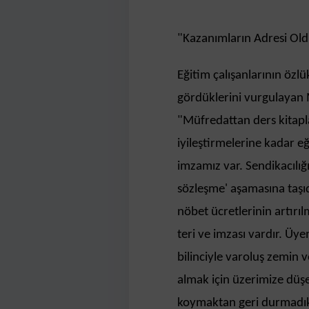
​"Kazanımların Adresi Ol
Eğitim çalışanlarının özl
gördüklerini vurgulayan 
"Müfredattan ders kitap
iyileştirmelerine kadar
imzamız var. Sendikacılığı
sözleşme' aşamasına taşıd
nöbet ücretlerinin artırıl
teri ve imzası vardır. Üy
bilinciyle varoluş zemin 
almak için üzerimize düşen
koymaktan geri durmadık. 