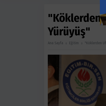
"Köklerden 
Yürüyüş"
Ana Sayfa
Eğitim
"Köklerden Uf