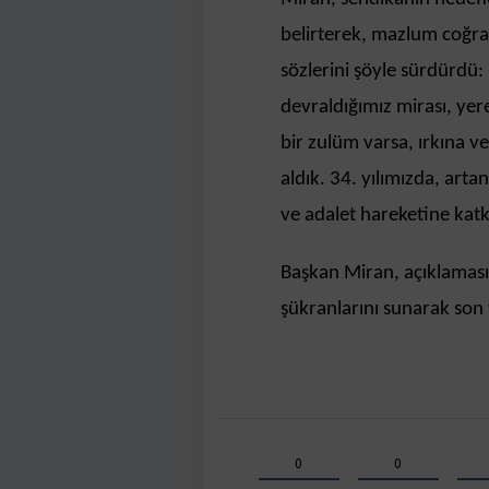
belirterek, mazlum coğra
sözlerini şöyle sürdürd
devraldığımız mirası, ye
bir zulüm varsa, ırkına
aldık. 34. yılımızda, art
ve adalet hareketine kat
​Başkan Miran, açıklamas
şükranlarını sunarak son 
0
0