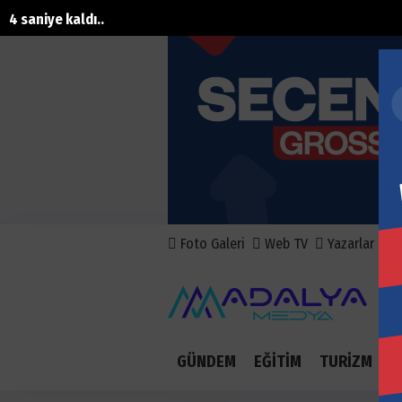
3 saniye kaldı..
Foto Galeri
Web TV
Yazarlar
A
GÜNDEM
EĞİTİM
TURİZM
E