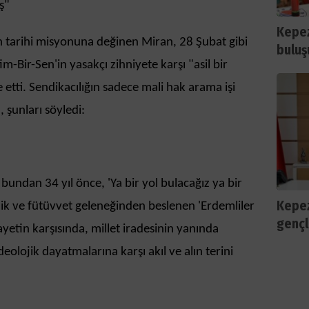
ş"
Kepez
 tarihi misyonuna değinen Miran, 28 Şubat gibi
buluş
-Bir-Sen'in yasakçı zihniyete karşı "asil bir
de etti. Sendikacılığın sadece mali hak arama işi
 şunları söyledi:
bundan 34 yıl önce, 'Ya bir yol bulacağız ya bir
Kepez
ilik ve fütüvvet geleneğinden beslenen 'Erdemliler
gençl
ayetin karşısında, millet iradesinin yanında
deolojik dayatmalarına karşı akıl ve alın terini