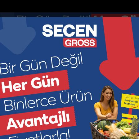
nketler
Nöbetçi Eczaneler
DOLAR
EURO
GR ALTIN
ÇEY
44.895
52.8913
6966.2
449
KONOMİ
KÜLTÜR SANAT
SAĞLIK
SPOR
SİYASET
M