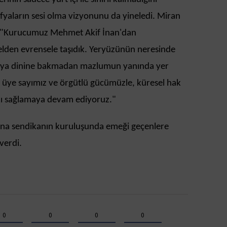
fyaların sesi olma vizyonunu da yineledi. Miran
ü: "Kurucumuz Mehmet Akif İnan'dan
relden evrensele taşıdık. Yeryüzünün neresinde
 veya dinine bakmadan mazlumun yanında yer
an üye sayımız ve örgütlü gücümüzle, küresel hak
kı sağlamaya devam ediyoruz."
ına sendikanın kuruluşunda emeği geçenlere
verdi.
0
0
0
0