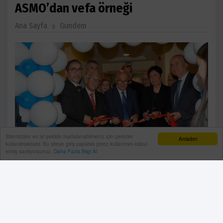
ASMO’dan vefa örneği
Ana Sayfa
Gündem
Sitemizden en iyi şekilde faydalanabilmeniz için çerezler
Anladım
kullanılmaktadır. Bu siteye giriş yaparak çerez kullanımını kabul
etmiş sayılıyorsunuz.
Daha Fazla Bilgi Al
Antalya Serbest Muhasebeci Mali Müşavirler Odası
(ASMO) tarafından düzenlenen törenle, odanın kurucu
başkanı merhum Cemal Gültekin’in hatırasını yaşatmak
amacıyla hizmet binasındaki eğitim salonuna Cemal
Gültekin’in ismi verildi.