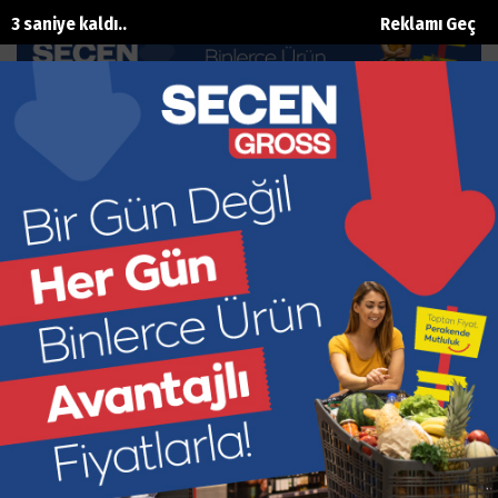
2 saniye kaldı..
Reklamı Geç
İhracatımız 1 milyar doları aştı
Ana Sayfa
Ekonomi