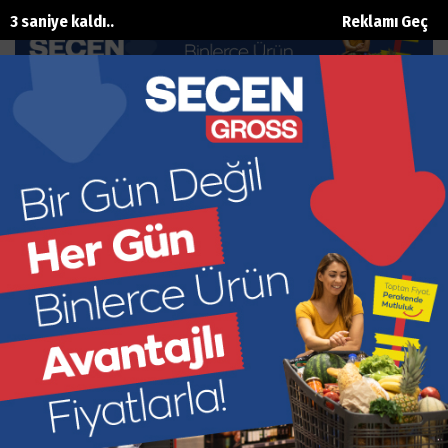
2 saniye kaldı..
Reklamı Geç
Hastane yıl sonunda teslim
Ana Sayfa
Sağlik