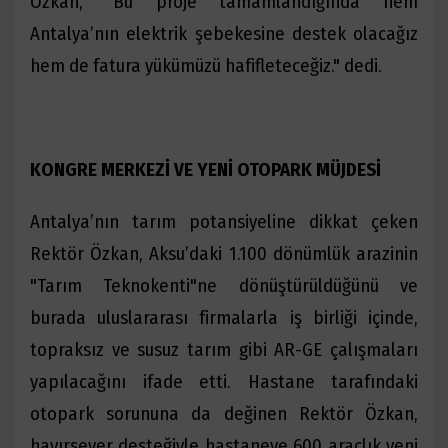
Özkan, "Bu proje tamamlandığında hem
Antalya’nın elektrik şebekesine destek olacağız
hem de fatura yükümüzü hafifleteceğiz." dedi.
KONGRE MERKEZİ VE YENİ OTOPARK MÜJDESİ
Antalya’nın tarım potansiyeline dikkat çeken
Rektör Özkan, Aksu’daki 1.100 dönümlük arazinin
"Tarım Teknokenti"ne dönüştürüldüğünü ve
burada uluslararası firmalarla iş birliği içinde,
topraksız ve susuz tarım gibi AR-GE çalışmaları
yapılacağını ifade etti. Hastane tarafındaki
otopark sorununa da değinen Rektör Özkan,
hayırsever desteğiyle hastaneye 600 araçlık yeni