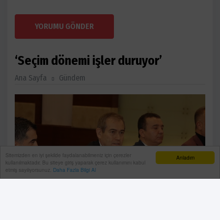
YORUMU GÖNDER
‘Seçim dönemi işler duruyor’
Ana Sayfa
Gündem
Sitemizden en iyi şekilde faydalanabilmeniz için çerezler
Anladım
kullanılmaktadır. Bu siteye giriş yaparak çerez kullanımını kabul
etmiş sayılıyorsunuz.
Daha Fazla Bilgi Al