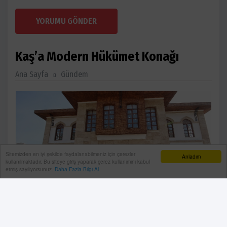
YORUMU GÖNDER
Kaş’a Modern Hükümet Konağı
Ana Sayfa
Gündem
Sitemizden en iyi şekilde faydalanabilmeniz için çerezler
Anladım
kullanılmaktadır. Bu siteye giriş yaparak çerez kullanımını kabul
etmiş sayılıyorsunuz.
Daha Fazla Bilgi Al
AK Parti Antalya Milletvekili Atay Uslu, Kaş ilçesinde