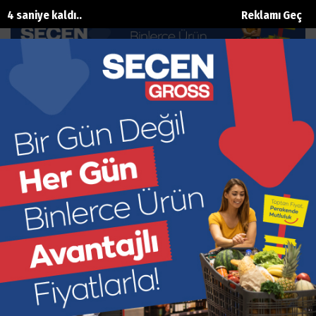
3 saniye kaldı..
Reklamı Geç
‘Gümrük kapısı ticaretteki
konumumuzu güçlendirir’
Ana Sayfa
Ekonomi