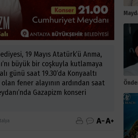
Mayda
ediyesi, 19 Mayıs Atatürk’ü Anma,
ı’nı büyük bir coşkuyla kutlamaya
Salı günü saat 19.30’da Konyaaltı
 olan fener alayının ardından saat
Önder
eydanı’nda Gazapizm konseri
talya