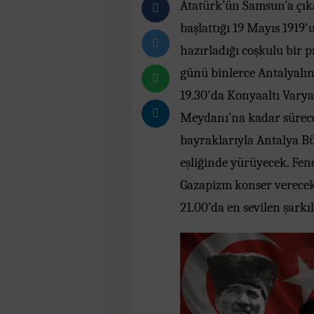
Atatürk’ün Samsun’a çık
başlattığı 19 Mayıs 1919'
hazırladığı coşkulu bir 
günü binlerce Antalyalını
19.30'da Konyaaltı Varya
Meydanı’na kadar sürecek
bayraklarıyla Antalya B
eşliğinde yürüyecek. Fe
Gazapizm konser verecek
21.00’da en sevilen şarkıl