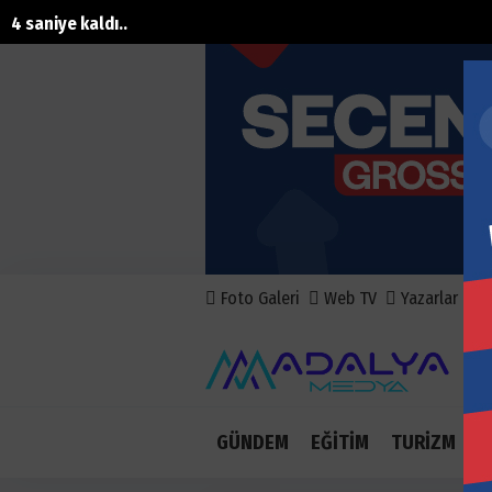
2 saniye kaldı..
Foto Galeri
Web TV
Yazarlar
A
GÜNDEM
EĞİTİM
TURİZM
E