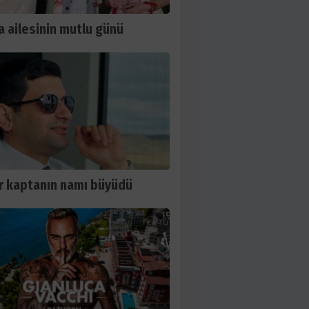
 ailesinin mutlu günü
 kaptanın namı büyüdü