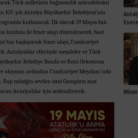
arak Türk milletinin bağımsızlık mücadelesini
un 107. yılı Antalya Büyükşehir Belediyesi’nin
Antal
programla kutlanacak. İlk olarak 19 Mayıs Salı
Esec
n katılımı ile fener alayı düzenlenecek. Saat
nt’tan başlayacak fener alayı, Cumhuriyet
. Antalyalılar ellerinde meşaleler ve Türk
üyükşehir Belediye Bando ve Kent Orkestrası
ner alayının ardından Cumhuriyet Meydanı'nda
. Rap müziğin sevilen ismi Gazapizm saat
arını Antalyalılar için seslendirecek.
Miran