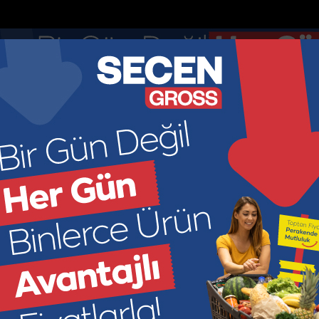
nketler
Nöbetçi Eczaneler
DOLAR
EURO
GR ALTIN
ÇEY
44.895
52.8913
6966.2
449
KONOMİ
KÜLTÜR SANAT
SAĞLIK
SPOR
SİYASET
M