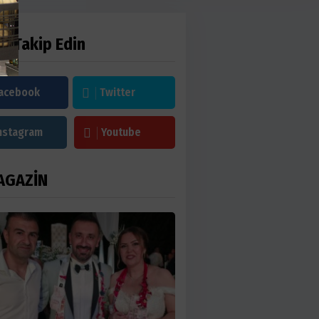
zi Takip Edin
acebook
Twitter
nstagram
Youtube
AGAZİN