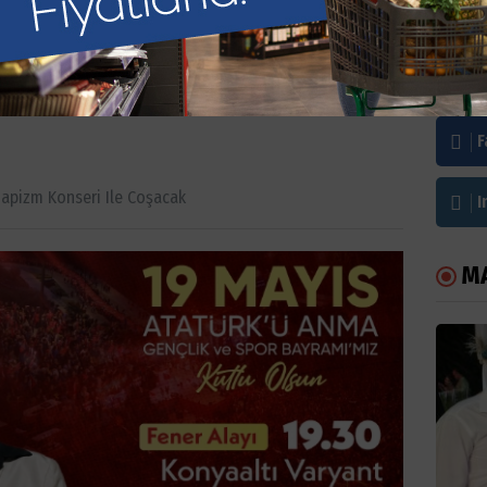
pizm konseri ile
Bi
F
apizm Konseri Ile Coşacak
I
M