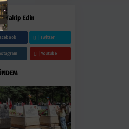
zi Takip Edin
acebook
Twitter
nstagram
Youtube
ÜNDEM