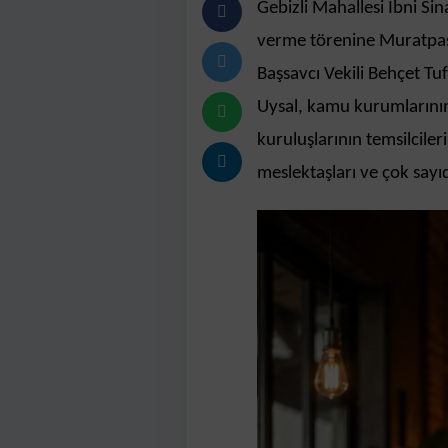
Gebizli Mahallesi İbni S
verme törenine Muratpa
Başsavcı Vekili Behçet T
Uysal, kamu kurumlarının 
kuruluşlarının temsilciler
meslektaşları ve çok sayı