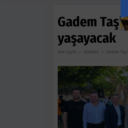
Gadem Taş’ı
yaşayacak
Ana Sayfa
Gündem
Gadem Taş’ı