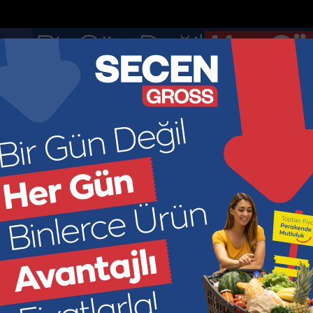
nketler
Nöbetçi Eczaneler
DOLAR
EURO
GR ALTIN
ÇEY
44.895
52.8913
6966.2
449
KONOMİ
KÜLTÜR SANAT
SAĞLIK
SPOR
SİYASET
M