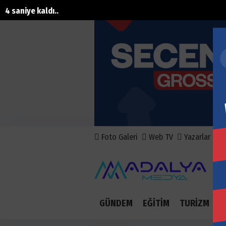
2 saniye kaldı..
Foto Galeri
Web TV
Yazarlar
A
GÜNDEM
EĞİTİM
TURİZM
E