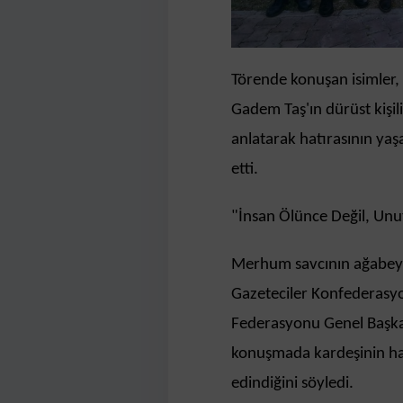
Törende konuşan isimler,
Gadem Taş'ın dürüst kişili
anlatarak hatırasının yaş
etti.
"İnsan Ölünce Değil, Unu
Merhum savcının ağabeyi,
Gazeteciler Konfederasyo
Federasyonu Genel Başkan
konuşmada kardeşinin ha
edindiğini söyledi.