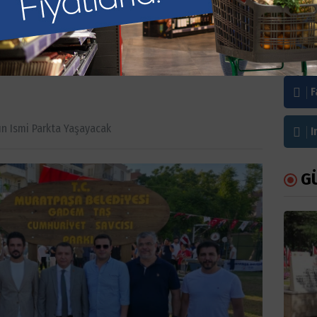
n ismi parkta
Bi
F
n Ismi Parkta Yaşayacak
I
G