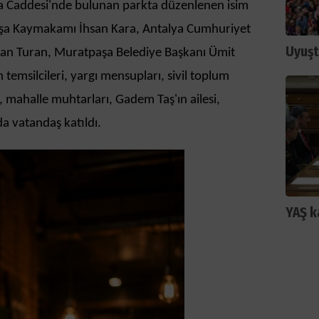
ina Caddesi'nde bulunan parkta düzenlenen isim
şa Kaymakamı İhsan Kara, Antalya Cumhuriyet
Uyuşt
ufan Turan, Muratpaşa Belediye Başkanı Ümit
temsilcileri, yargı mensupları, sivil toplum
i, mahalle muhtarları, Gadem Taş'ın ailesi,
da vatandaş katıldı.
YAŞ k