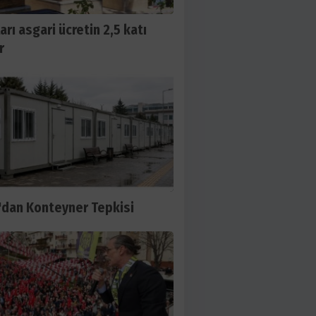
arı asgari ücretin 2,5 katı
r
dan Konteyner Tepkisi