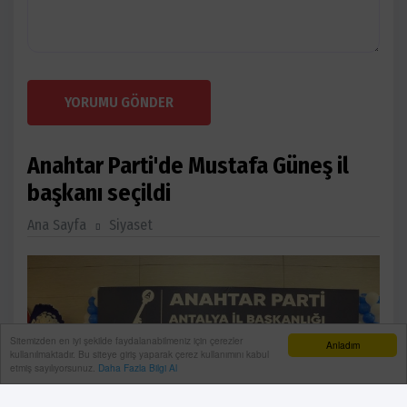
YORUMU GÖNDER
Anahtar Parti'de Mustafa Güneş il
başkanı seçildi
Ana Sayfa
Siyaset
Sitemizden en iyi şekilde faydalanabilmeniz için çerezler
Anladım
kullanılmaktadır. Bu siteye giriş yaparak çerez kullanımını kabul
etmiş sayılıyorsunuz.
Daha Fazla Bilgi Al