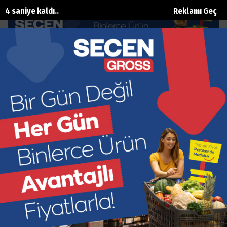
3 saniye kaldı..
Reklamı Geç
En sevdiği peygamberi açıkladı
Ana Sayfa
Magazin