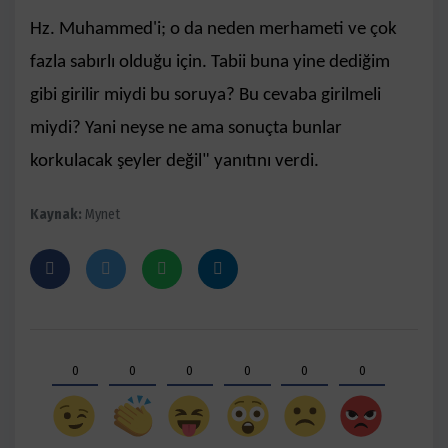
Hz. Muhammed'i; o da neden merhameti ve çok
fazla sabırlı olduğu için. Tabii buna yine dediğim
gibi girilir miydi bu soruya? Bu cevaba girilmeli
miydi? Yani neyse ne ama sonuçta bunlar
korkulacak şeyler değil" yanıtını verdi.
Kaynak:
Mynet
0
0
0
0
0
0