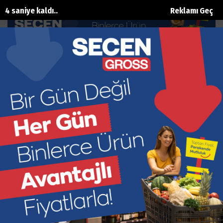
3 saniye kaldı..
Reklamı Geç
Düğümü Zelenskiy çözecek
Ana Sayfa
Dünya