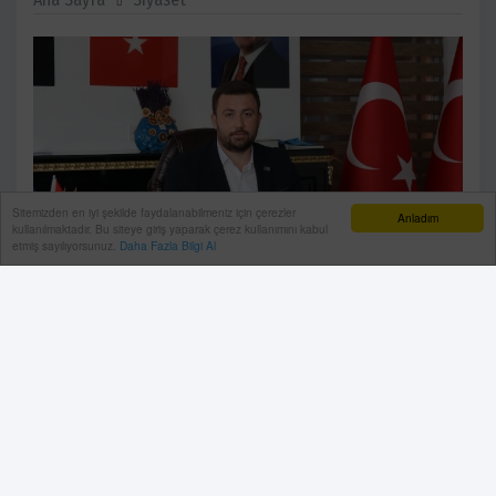
Sitemizden en iyi şekilde faydalanabilmeniz için çerezler
Anladım
kullanılmaktadır. Bu siteye giriş yaparak çerez kullanımını kabul
etmiş sayılıyorsunuz.
Daha Fazla Bilgi Al
Anahtar Parti İl Başkanı Mehmet Çalışkan, “2025 çay
fiyatının 25,44 TL olarak açıklanması sonrası
Türkiye’nin Tarım politikasını eleştirdi.
19 Ağustos, 2025, Salı 15:22
Antalya