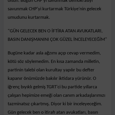
olsun. Bugün CHP'yi savunmak demokrasiyi
savunmak CHP'yi kurtarmak Türkiye'nin gelecek
umudunu kurtarmak.
"GÜN GELECEK BEN O İFTİRA ATAN AVUKATLARI,
BASIN DANIŞMANINI ÇOK GÜZEL İNCELEYECEĞİM"
Bugüne kadar asla ağzımı açıp cevap vermedim,
kötü söz söylemedim. En kısa zamanda milletin,
partinin talebi olan kurultay yapılır bu defter
kapanır önümüzde bakılır iktidara yürünür. O
iğrenç bıyıklı gelmiş TGRT'ci bu partide yıllarca
çalışan hepimize emeği olan canım arkadaşlarımızı
tazminatsız çıkartmış. Diyor ki bir inceleyeceğim.
Gün gelecek ben o itirafı atan avukatları, basın