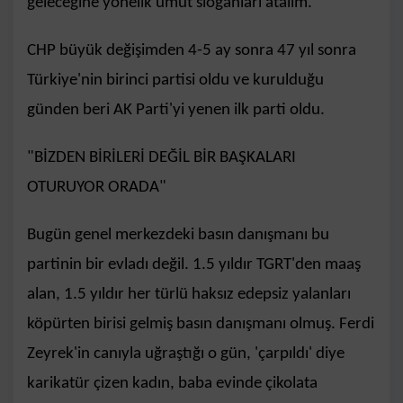
geleceğine yönelik umut sloganları atalım.
CHP büyük değişimden 4-5 ay sonra 47 yıl sonra
Türkiye'nin birinci partisi oldu ve kurulduğu
günden beri AK Parti'yi yenen ilk parti oldu.
"BİZDEN BİRİLERİ DEĞİL BİR BAŞKALARI
OTURUYOR ORADA"
Bugün genel merkezdeki basın danışmanı bu
partinin bir evladı değil. 1.5 yıldır TGRT'den maaş
alan, 1.5 yıldır her türlü haksız edepsiz yalanları
köpürten birisi gelmiş basın danışmanı olmuş. Ferdi
Zeyrek'in canıyla uğraştığı o gün, 'çarpıldı' diye
karikatür çizen kadın, baba evinde çikolata