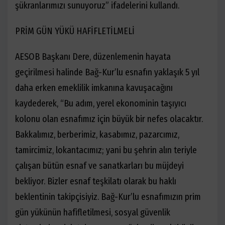
şükranlarımızı sunuyoruz
”
ifadelerini kullandı.
PRİM GÜN YÜKÜ HAFİFLETİLMELİ
AESOB Başkanı Dere, düzenlemenin hayata
geçirilmesi halinde Bağ-Kur
’
lu esnafın yaklaşık 5 yıl
daha erken emeklilik imkanına kavuşacağını
kaydederek,
“
Bu adım, yerel ekonominin taşıyıcı
kolonu olan esnafımız için büyük bir nefes olacaktır.
Bakkalımız, berberimiz, kasabımız, pazarcımız,
tamircimiz, lokantacımız; yani bu şehrin alın teriyle
çalışan bütün esnaf ve sanatkarları bu müjdeyi
bekliyor. Bizler esnaf teşkilatı olarak bu haklı
beklentinin takipçisiyiz. Bağ-Kur
’
lu esnafımızın prim
gün yükünün hafifletilmesi, sosyal güvenlik