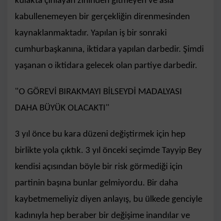
kulakta çınlayan zihinden gitmeyen ve asla
kabullenemeyen bir gerçekliğin direnmesinden
kaynaklanmaktadır. Yapılan iş bir sonraki
cumhurbaşkanına, iktidara yapılan darbedir. Şimdi
yaşanan o iktidara gelecek olan partiye darbedir.
"O GÖREVİ BIRAKMAYI BİLSEYDİ MADALYASI
DAHA BÜYÜK OLACAKTI"
3 yıl önce bu kara düzeni değiştirmek için hep
birlikte yola çıktık. 3 yıl önceki seçimde Tayyip Bey
kendisi açısından böyle bir risk görmediği için
partinin başına bunlar gelmiyordu. Bir daha
kaybetmemeliyiz diyen anlayış, bu ülkede genciyle
kadınıyla hep beraber bir değişime inandılar ve