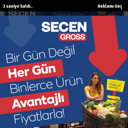
2 saniye kaldı..
Reklamı Geç
‘Bizden birileri değil bir başkaları
oturuyor orada’
Ana Sayfa
Siyaset