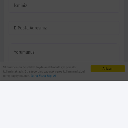
Sitemizden en iyi şekilde faydalanabilmeniz için çerezler
Anladım
kullanılmaktadır. Bu siteye giriş yaparak çerez kullanımını kabul
etmiş sayılıyorsunuz.
Daha Fazla Bilgi Al
YORUMU GÖNDER