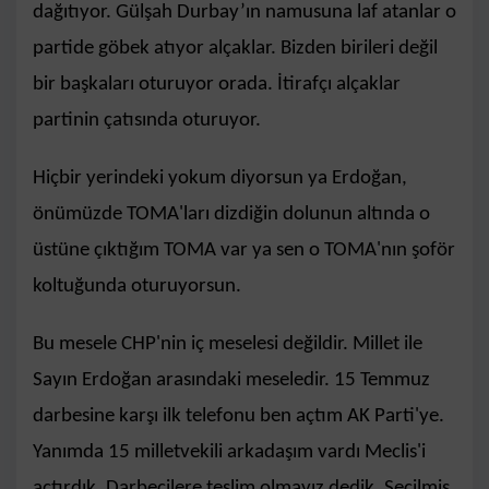
dağıtıyor. Gülşah Durbay’ın namusuna laf atanlar o
partide göbek atıyor alçaklar. Bizden birileri değil
bir başkaları oturuyor orada. İtirafçı alçaklar
partinin çatısında oturuyor.
Hiçbir yerindeki yokum diyorsun ya Erdoğan,
önümüzde TOMA'ları dizdiğin dolunun altında o
üstüne çıktığım TOMA var ya sen o TOMA'nın şoför
koltuğunda oturuyorsun.
Bu mesele CHP'nin iç meselesi değildir. Millet ile
Sayın Erdoğan arasındaki meseledir. 15 Temmuz
darbesine karşı ilk telefonu ben açtım AK Parti'ye.
Yanımda 15 milletvekili arkadaşım vardı Meclis'i
açtırdık. Darbecilere teslim olmayız dedik. Seçilmiş