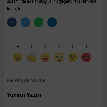
sisteminde adalet duygusunu güçlendirecektir
”
diye
konuştu.
0
0
0
0
0
0
Facebook Yorum
Yorum Yazın