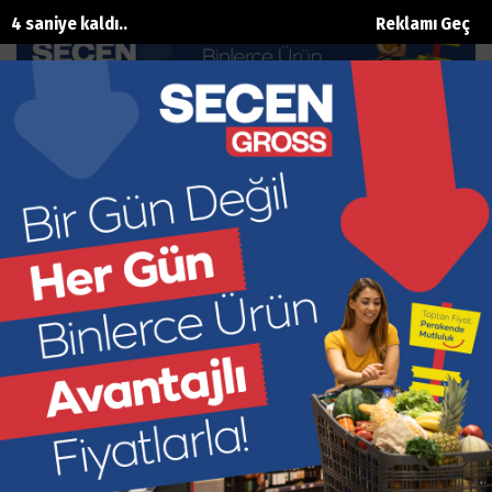
3 saniye kaldı..
Reklamı Geç
Bakan Tekin'e Okkalı Tepki
Ana Sayfa
Siyaset