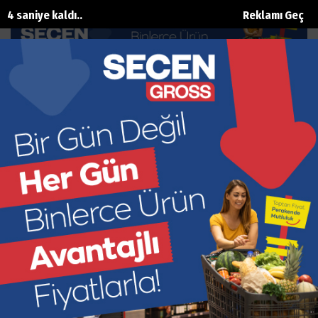
3 saniye kaldı..
Reklamı Geç
Antalyaspor’da Mustafa Ergün
dönemi
Ana Sayfa
Spor