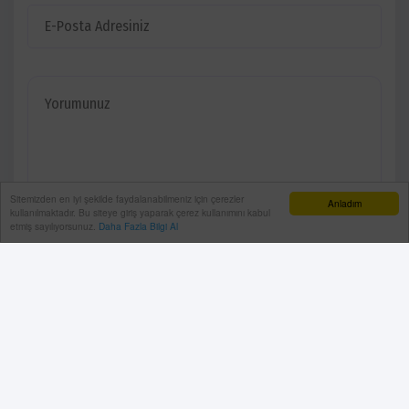
Sitemizden en iyi şekilde faydalanabilmeniz için çerezler
Anladım
kullanılmaktadır. Bu siteye giriş yaparak çerez kullanımını kabul
etmiş sayılıyorsunuz.
Daha Fazla Bilgi Al
YORUMU GÖNDER