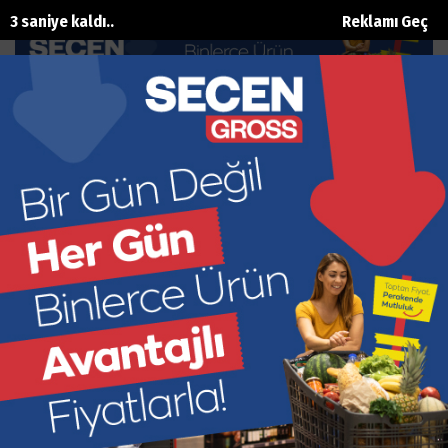
3 saniye kaldı..
Reklamı Geç
Antalya’dan Nürnberg’e: Tatlı bir
tanışma
Ana Sayfa
Dünya