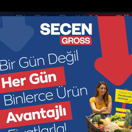
nketler
Nöbetçi Eczaneler
DOLAR
EURO
GR ALTIN
ÇEY
44.895
52.8913
6966.2
449
KONOMİ
KÜLTÜR SANAT
SAĞLIK
SPOR
SİYASET
M