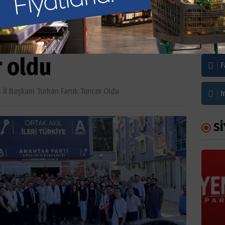
i İl Başkanı Turhan
Bi
r oldu
F
i İl Başkanı Turhan Faruk Tuncer Oldu
I
Sİ