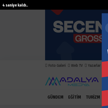
2 saniye kaldı..
Foto Galeri
Web TV
Yazarlar
A
GÜNDEM
EĞİTİM
TURİZM
E