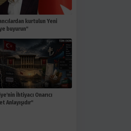
ancılardan kurtulun Yeni
’ye buyurun"
ye'nin İhtiyacı Onarıcı
et Anlayışıdır"