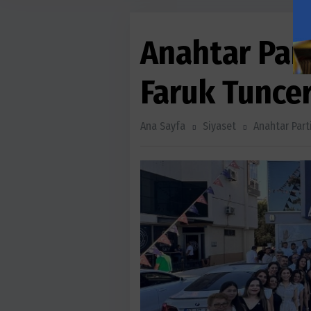
Anahtar Part
Faruk Tunce
Ana Sayfa
Siyaset
Anahtar Part