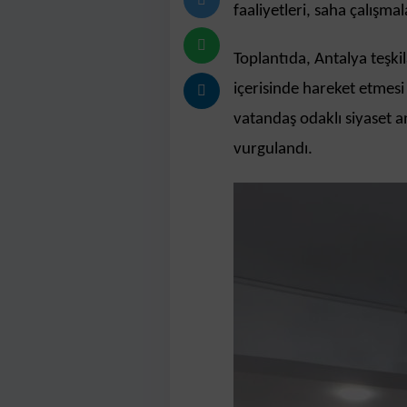
faaliyetleri, saha çalışmal
Toplantıda, Antalya teşki
içerisinde hareket etmesi 
vatandaş odaklı siyaset a
vurgulandı.