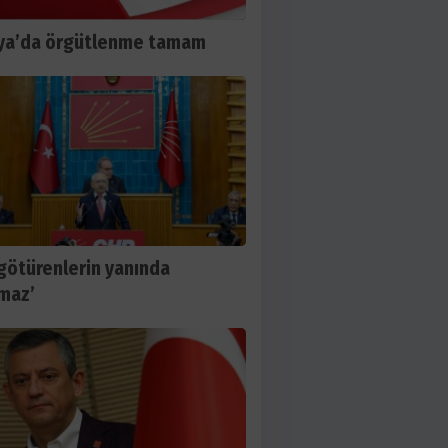
ya’da örgütlenme tamam
 götürenlerin yanında
maz’