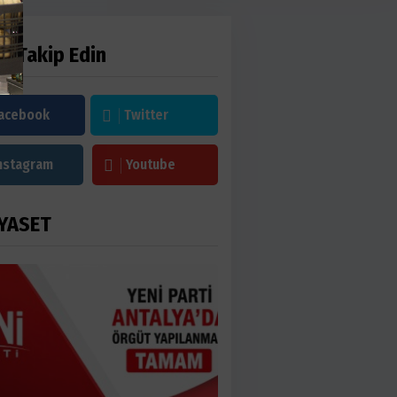
zi Takip Edin
acebook
Twitter
nstagram
Youtube
YASET