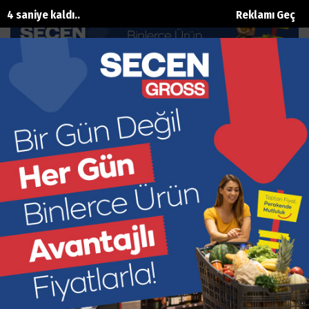
3 saniye kaldı..
Reklamı Geç
Akdeniz Üniversitesi Hastanesi’ne
Anjiyografi Cihazı Bağışı
Ana Sayfa
Sağlik