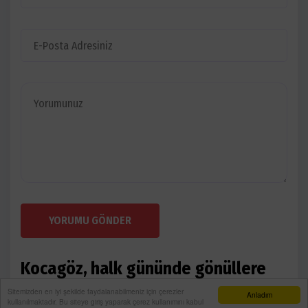
YORUMU GÖNDER
Kocagöz, halk gününde gönüllere
dokundu
Sitemizden en iyi şekilde faydalanabilmeniz için çerezler
Anladım
kullanılmaktadır. Bu siteye giriş yaparak çerez kullanımını kabul