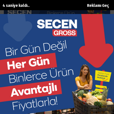
3 saniye kaldı..
Reklamı Geç
19 Mayıs’ta Emir Can İğrek rüzgârı
esecek
Ana Sayfa
Magazin