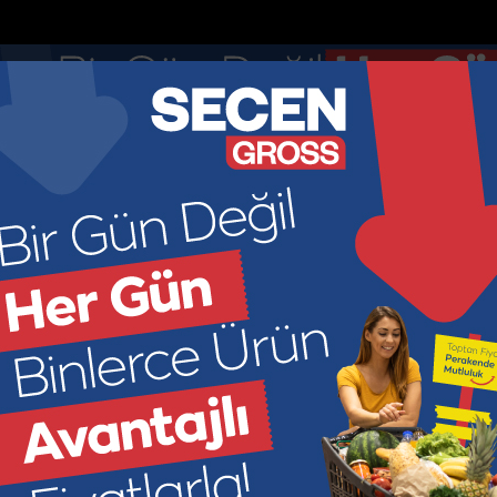
nketler
Nöbetçi Eczaneler
DOLAR
EURO
GR ALTIN
ÇEY
44.895
52.8913
6966.2
449
KONOMİ
KÜLTÜR SANAT
SAĞLIK
SPOR
SİYASET
M