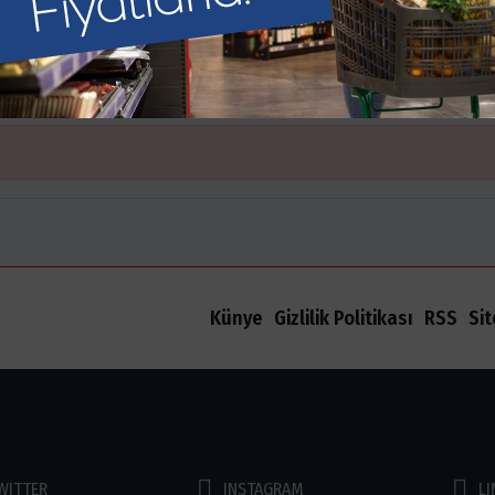
Ünlüler Foto Galeri
Ana Sayfa
Foto Galeri
Ünlüler
Künye
Gizlilik Politikası
RSS
Si
WITTER
INSTAGRAM
LI