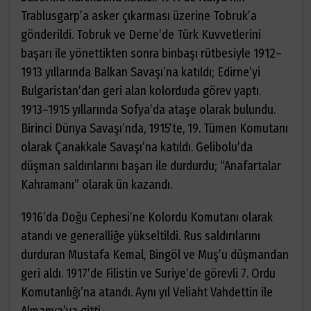
Trablusgarp’a asker çıkarması üzerine Tobruk’a
gönderildi. Tobruk ve Derne’de Türk Kuvvetlerini
başarı ile yönettikten sonra binbaşı rütbesiyle 1912–
1913 yıllarında Balkan Savaşı’na katıldı; Edirne’yi
Bulgaristan’dan geri alan kolorduda görev yaptı.
1913–1915 yıllarında Sofya’da ataşe olarak bulundu.
Birinci Dünya Savaşı’nda, 1915’te, 19. Tümen Komutanı
olarak Çanakkale Savaşı’na katıldı. Gelibolu’da
düşman saldırılarını başarı ile durdurdu; “Anafartalar
Kahramanı” olarak ün kazandı.
1916’da Doğu Cephesi’ne Kolordu Komutanı olarak
atandı ve generalliğe yükseltildi. Rus saldırılarını
durduran Mustafa Kemal, Bingöl ve Muş’u düşmandan
geri aldı. 1917’de Filistin ve Suriye’de görevli 7. Ordu
Komutanlığı’na atandı. Aynı yıl Veliaht Vahdettin ile
Almanya’ya gitti.