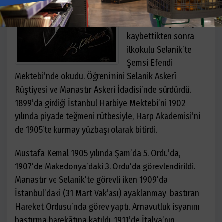
Zübeyde Hanım’dır.
Babasını küçük yaşta
kaybettikten sonra
ilkokulu Selanik’te
Şemsi Efendi
Mektebi’nde okudu. Öğrenimini Selanik Askerî
Rüştiyesi ve Manastır Askeri İdadisi’nde sürdürdü.
1899’da girdiği İstanbul Harbiye Mektebi’ni 1902
yılında piyade teğmeni rütbesiyle, Harp Akademisi’ni
de 1905’te kurmay yüzbaşı olarak bitirdi.
Mustafa Kemal 1905 yılında Şam’da 5. Ordu’da,
1907’de Makedonya’daki 3. Ordu’da görevlendirildi.
Manastır ve Selanik’te görevli iken 1909’da
İstanbul’daki (31 Mart Vak’ası) ayaklanmayı bastıran
Hareket Ordusu’nda görev yaptı. Arnavutluk isyanını
bastırma harekâtına katıldı. 1911’de İtalya’nın