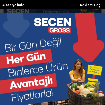
3 saniye kaldı..
Reklamı Geç
Mustafa Kemal ATATÜRK
Biyografisi
Ana Sayfa
Biyografiler
Mustafa Kemal ATATÜRK
1881 yılında, Osmanlı
İmparatorluğu’nun bir
ili olan Selanik’te
doğdu. Babası Ali Rıza
Efendi, annesi