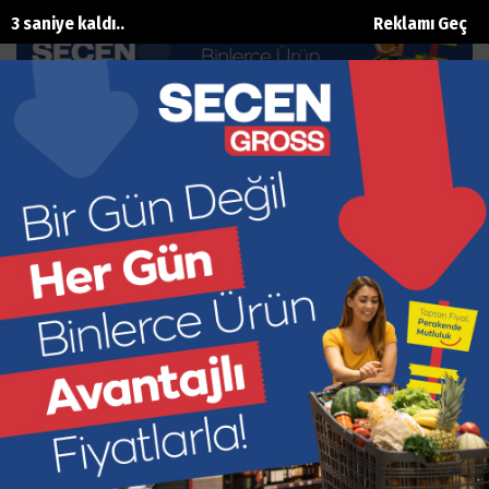
2 saniye kaldı..
Reklamı Geç
FoodFest kapılarını açtı
Ana Sayfa
Kültür Sanat