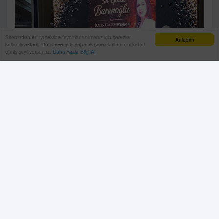
Sitemizden en iyi şekilde faydalanabilmeniz için çerezler
Anladım
kullanılmaktadır. Bu siteye giriş yaparak çerez kullanımını kabul
etmiş sayılıyorsunuz.
Daha Fazla Bilgi Al