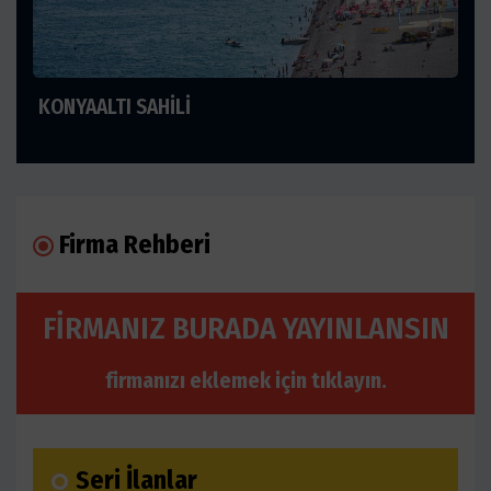
KONYAALTI SAHİLİ
Firma Rehberi
FİRMANIZ BURADA YAYINLANSIN
firmanızı eklemek için
tıklayın.
Seri İlanlar