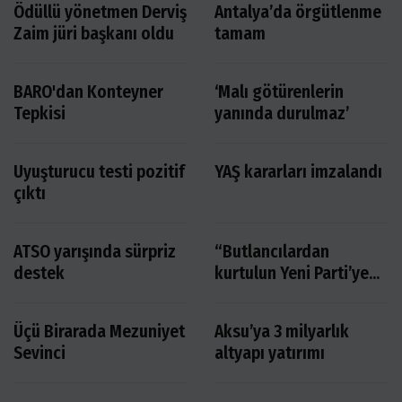
Ödüllü yönetmen Derviş
Antalya’da örgütlenme
Zaim jüri başkanı oldu
tamam
BARO'dan Konteyner
‘Malı götürenlerin
Tepkisi
yanında durulmaz’
Uyuşturucu testi pozitif
YAŞ kararları imzalandı
çıktı
ATSO yarışında sürpriz
“Butlancılardan
destek
kurtulun Yeni Parti’ye
buyurun"
Üçü Birarada Mezuniyet
Aksu’ya 3 milyarlık
Sevinci
altyapı yatırımı