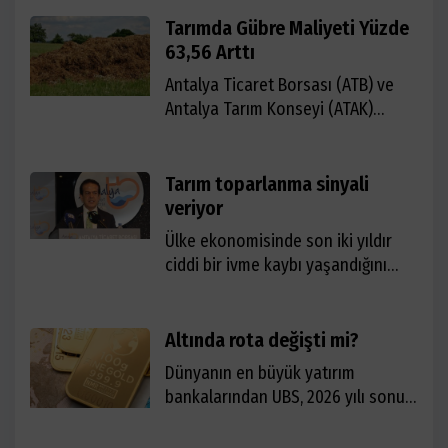
Tarımda Gübre Maliyeti Yüzde
63,56 Arttı
Antalya Ticaret Borsası (ATB) ve
Antalya Tarım Konseyi (ATAK)
Yönetim Kurulu Başkanı Ali Çandır,
Türkiye İstatistik Kurumu’nun
(TÜİK) açıkladığı Mayıs 2026
Tarım toparlanma sinyali
Tarımsal Girdi Fiyat Endeksi’ni
veriyor
(Tarım-GFE) değerlendirdi.
Ülke ekonomisinde son iki yıldır
ciddi bir ivme kaybı yaşandığını
belirten ATB Başkanı Ali Çandır,
tarım sektörünün ise geçen yılki
daralmanın ardından ilk çeyrekte
Altında rota değişti mi?
yüzde 4,6 büyüyerek toparlanma
Dünyanın en büyük yatırım
sinyali verdiğini dile getirdi.
bankalarından UBS, 2026 yılı sonu
için ons altın fiyat tahminini 5.900
dolardan 5.500 dolara düşürdü.