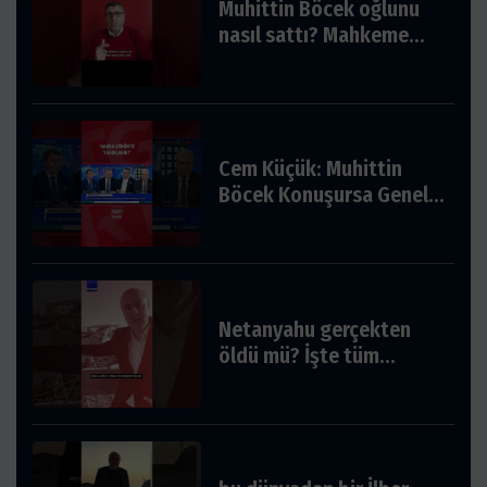
Muhittin Böcek oğlunu
nasıl sattı? Mahkeme
notları. #reels #keşfet
#antalya #muhittinböcek
Cem Küçük: Muhittin
Böcek Konuşursa Genel
Merkez Fesholur! #shorts
Netanyahu gerçekten
öldü mü? İşte tüm
gerçekler! #netanyahu
#gündem