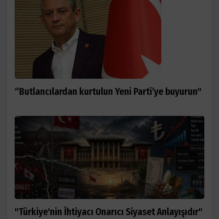
“Butlancılardan kurtulun Yeni Parti’ye buyurun"
"Türkiye'nin İhtiyacı Onarıcı Siyaset Anlayışıdır"