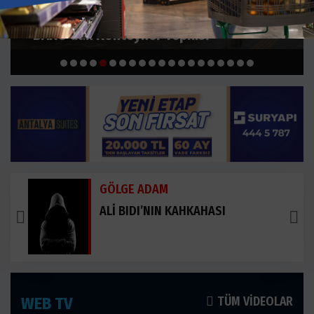
BARO'dan Konteyner Tepkisi
GÖLGE ADAM
ALİ BIDI’NIN KAHKAHASI
WEB TV
TÜM VIDEOLAR